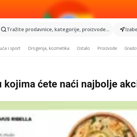
Tražite prodavnice, kategorije, proizvode...
Izabe
ća i sport
Drogerija, kozmetika
Ostalo
Proizvode
Grado
kojima ćete naći najbolje akc