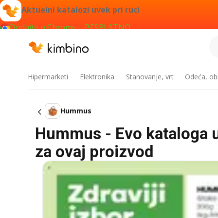
Aktuelni katalozi uvek pri ruci
Dodajte u Chrome – BESPLATNO
Hipermarketi
Elektronika
Stanovanje, vrt
Odeća, obu
Hummus
Hummus - Evo kataloga u 
za ovaj proizvod