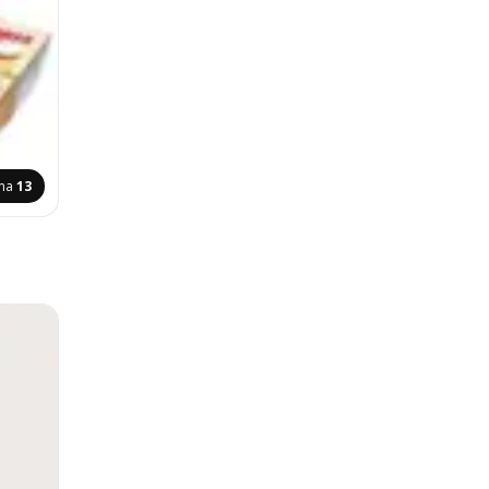
ana
13