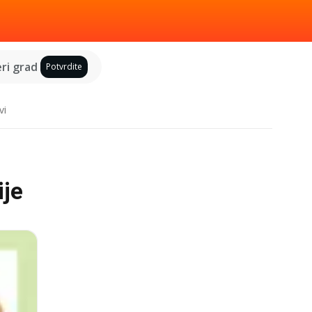
ri grad
Potvrdite
vi
ije