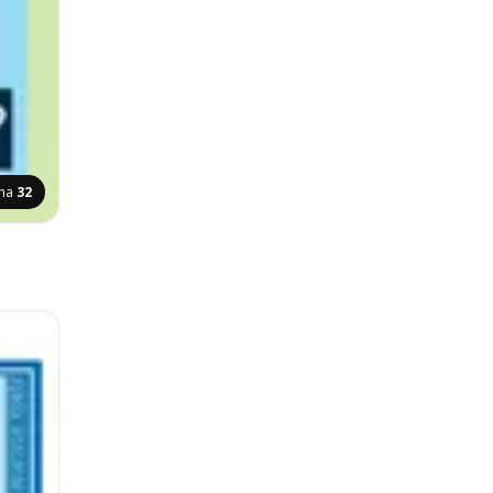
ana
32