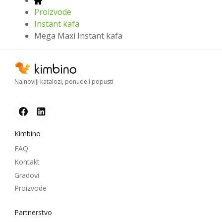
Proizvode
Instant kafa
Mega Maxi Instant kafa
Najnoviji katalozi, ponude i popusti
Kimbino
FAQ
Kontakt
Gradovi
Proizvode
Partnerstvo