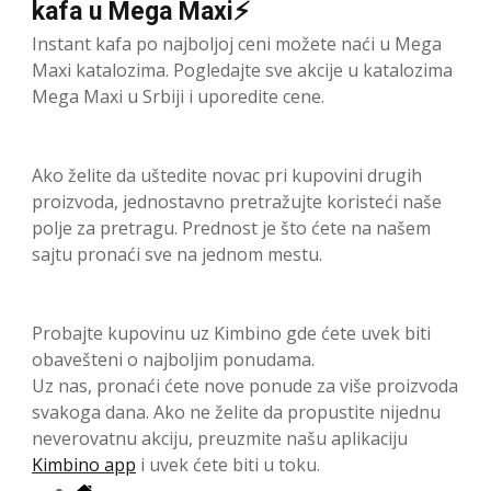
kafa u Mega Maxi⚡
Instant kafa po najboljoj ceni možete naći u Mega
Maxi katalozima. Pogledajte sve akcije u katalozima
Mega Maxi u Srbiji i uporedite cene.
Ako želite da uštedite novac pri kupovini drugih
proizvoda, jednostavno pretražujte koristeći naše
polje za pretragu. Prednost je što ćete na našem
sajtu pronaći sve na jednom mestu.
Probajte kupovinu uz Kimbino gde ćete uvek biti
obavešteni o najboljim ponudama.
Uz nas, pronaći ćete nove ponude za više proizvoda
svakoga dana. Ako ne želite da propustite nijednu
neverovatnu akciju, preuzmite našu aplikaciju
Kimbino app
i uvek ćete biti u toku.