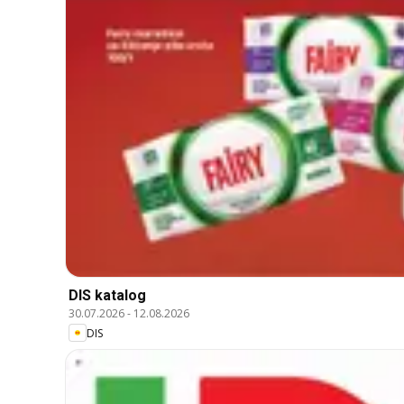
DIS katalog
30.07.2026
-
12.08.2026
DIS