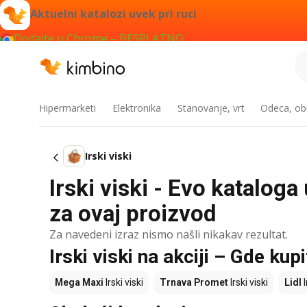
Aktuelni katalozi uvek pri ruci
Dodajte u Chrome – BESPLATNO
Hipermarketi
Elektronika
Stanovanje, vrt
Odeca, obu
Irski viski
Irski viski - Evo kataloga
za ovaj proizvod
Za navedeni izraz nismo našli nikakav rezultat.
Irski viski na akciji – Gde kupi
Mega Maxi
Irski viski
Trnava Promet
Irski viski
Lidl
I