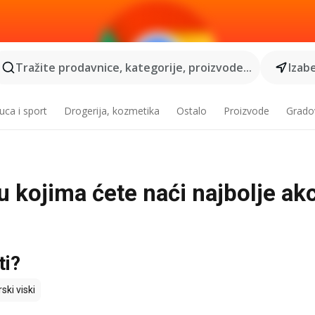
Tražite prodavnice, kategorije, proizvode...
Izabe
ca i sport
Drogerija, kozmetika
Ostalo
Proizvode
Grado
 u kojima ćete naći najbolje akc
ti?
rski viski