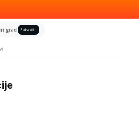
ri grad
Potvrdite
vi
ije