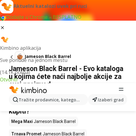
Aktuelni katalozi uvek pri ruci
Dodajte u Chrome – BESPLATNO
Kimbino aplikacija
Jameson Black Barrel
Sve ponude na jednom mestu
Jameson Black Barrel - Evo kataloga
(14.1K ocena)
u kojima ćete naći najbolje akcije za
Otvoriti
ovaj proizvod
Za navedeni izraz nismo našli nikakav rezultat.
Tražite prodavnice, kategorije, proizvode...
Izaberi grad
Jameson Black Barrel na akciji – Gde
kupiti?
Mega Maxi
Jameson Black Barrel
Trnava Promet
Jameson Black Barrel