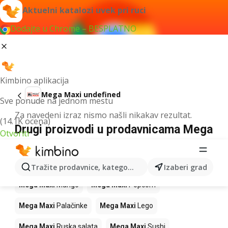
Aktuelni katalozi uvek pri ruci
Dodajte u Chrome – BESPLATNO
Kimbino aplikacija
Mega Maxi undefined
Sve ponude na jednom mestu
Za navedeni izraz nismo našli nikakav rezultat.
(14.1K ocena)
Drugi proizvodi u prodavnicama Mega
Otvoriti
Maxi
Mega Maxi
Vesti
Mega Maxi
Ananas
Tražite prodavnice, kategorije, proizvode...
Izaberi grad
Mega Maxi
Mango
Mega Maxi
Popcorn
Mega Maxi
Palačinke
Mega Maxi
Lego
Mega Maxi
Ruska salata
Mega Maxi
Sushi