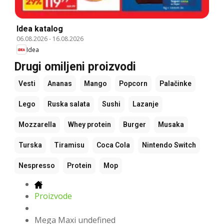
Idea katalog
06.08.2026
-
16.08.2026
Idea
Drugi omiljeni proizvodi
Vesti
Ananas
Mango
Popcorn
Palačinke
Lego
Ruska salata
Sushi
Lazanje
Mozzarella
Whey protein
Burger
Musaka
Turska
Tiramisu
Coca Cola
Nintendo Switch
Nespresso
Protein
Mop
Proizvode
Mega Maxi undefined