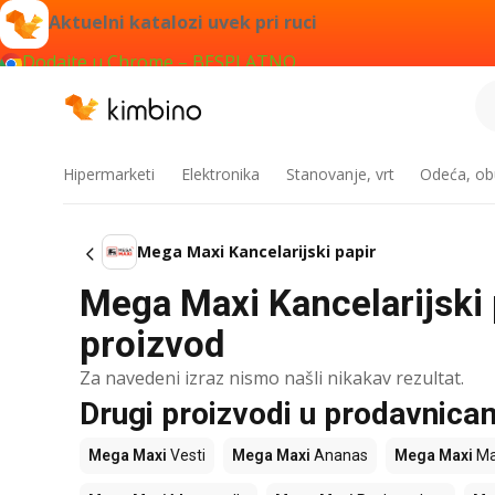
Aktuelni katalozi uvek pri ruci
Dodajte u Chrome – BESPLATNO
Hipermarketi
Elektronika
Stanovanje, vrt
Odeća, obu
Mega Maxi Kancelarijski papir
Mega Maxi Kancelarijski p
proizvod
Za navedeni izraz nismo našli nikakav rezultat.
Drugi proizvodi u prodavnic
Mega Maxi
Vesti
Mega Maxi
Ananas
Mega Maxi
Ma