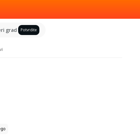
ri grad
Potvrdite
vi
ego