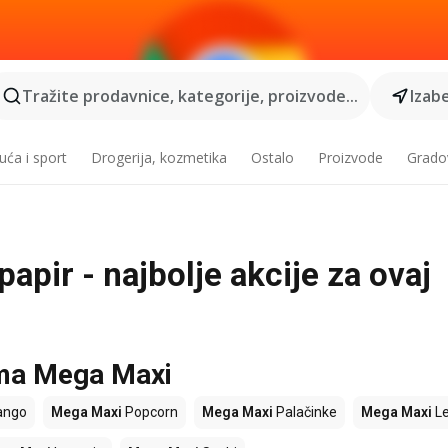
Tražite prodavnice, kategorije, proizvode...
Izabe
ća i sport
Drogerija, kozmetika
Ostalo
Proizvode
Grado
apir - najbolje akcije za ovaj
ama Mega Maxi
ngo
Mega Maxi
Popcorn
Mega Maxi
Palačinke
Mega Maxi
L