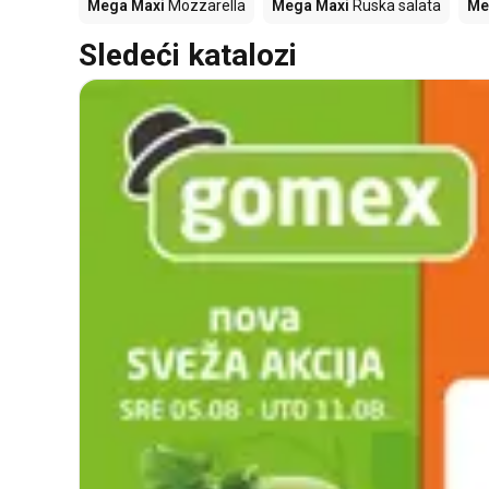
Mega Maxi
Mozzarella
Mega Maxi
Ruska salata
Me
Sledeći katalozi