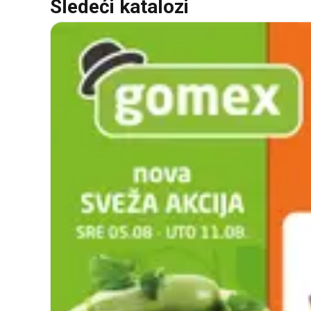
Sledeći katalozi