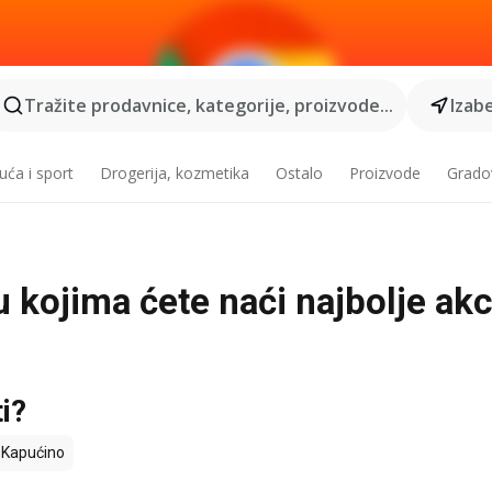
Tražite prodavnice, kategorije, proizvode...
Izabe
ća i sport
Drogerija, kozmetika
Ostalo
Proizvode
Grado
 kojima ćete naći najbolje akc
i?
Kapućino