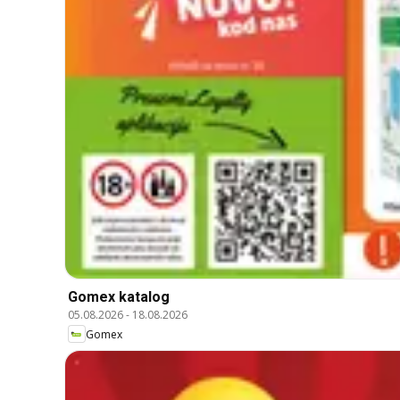
Gomex katalog
05.08.2026
-
18.08.2026
Gomex