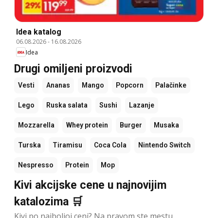
Idea katalog
06.08.2026
-
16.08.2026
Idea
Drugi omiljeni proizvodi
Vesti
Ananas
Mango
Popcorn
Palačinke
Lego
Ruska salata
Sushi
Lazanje
Mozzarella
Whey protein
Burger
Musaka
Turska
Tiramisu
Coca Cola
Nintendo Switch
Nespresso
Protein
Mop
Kivi akcijske cene u najnovijim
katalozima 🛒
Kivi po najboljoj ceni? Na pravom ste mestu.