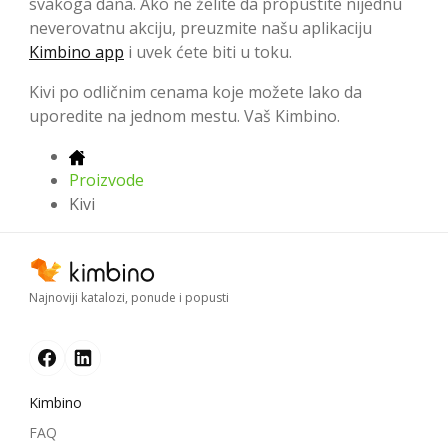
svakoga dana. Ako ne želite da propustite nijednu
neverovatnu akciju, preuzmite našu aplikaciju
Kimbino app
i uvek ćete biti u toku.
Kivi po odličnim cenama koje možete lako da
uporedite na jednom mestu. Vaš Kimbino.
Proizvode
Kivi
Najnoviji katalozi, ponude i popusti
Kimbino
FAQ