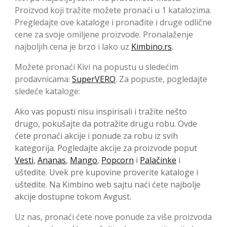
Proizvod koji tražite možete pronaći u 1 katalozima.
Pregledajte ove kataloge i pronađite i druge odlične
cene za svoje omiljene proizvode. Pronalaženje
najboljih cena je brzo i lako uz
Kimbino.rs
.
Možete pronaći Kivi na popustu u sledećim
prodavnicama:
SuperVERO
. Za popuste, pogledajte
sledeće kataloge:
Ako vas popusti nisu inspirisali i tražite nešto
drugo, pokušajte da potražite drugu robu. Ovde
ćete pronaći akcije i ponude za robu iz svih
kategorija. Pogledajte akcije za proizvode poput
Vesti
,
Ananas
,
Mango
,
Popcorn
i
Palačinke
i
uštedite. Uvek pre kupovine proverite kataloge i
uštedite. Na Kimbino web sajtu naći ćete najbolje
akcije dostupne tokom Avgust.
Uz nas, pronaći ćete nove ponude za više proizvoda