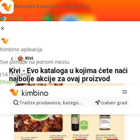
Aktuelni katalozi uvek pri ruci
Dodajte u Chrome – BESPLATNO
Kimbino aplikacija
Kivi
Sve ponude na jednom mestu
Kivi - Evo kataloga u kojima ćete naći
(14.1K ocena)
najbolje akcije za ovaj proizvod
Otvoriti
Tražite prodavnice, kategorije, proizvode...
Izaberi grad