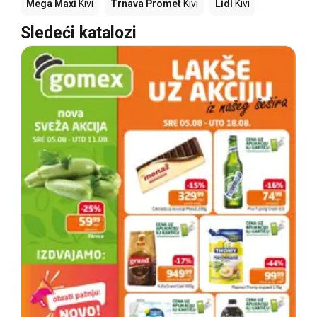
Mega Maxi
Kivi
Trnava Promet
Kivi
Lidl
Kivi
Sledeći katalozi