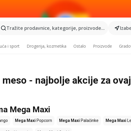
Tražite prodavnice, kategorije, proizvode...
Izabe
ća i sport
Drogerija, kozmetika
Ostalo
Proizvode
Grado
eso - najbolje akcije za ovaj
ama Mega Maxi
ngo
Mega Maxi
Popcorn
Mega Maxi
Palačinke
Mega Maxi
L