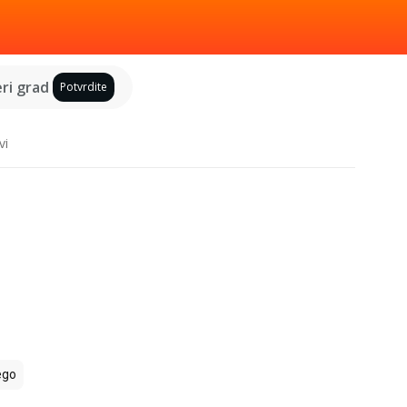
ri grad
Potvrdite
vi
ego