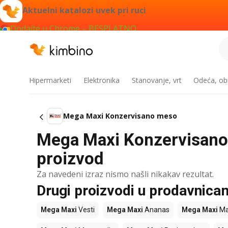
Aktuelni katalozi uvek pri ruci
Dodajte u Chrome – BESPLATNO
Hipermarketi
Elektronika
Stanovanje, vrt
Odeća, obu
Mega Maxi Konzervisano meso
Mega Maxi Konzervisano m
proizvod
Za navedeni izraz nismo našli nikakav rezultat.
Drugi proizvodi u prodavnic
Mega Maxi
Vesti
Mega Maxi
Ananas
Mega Maxi
Ma