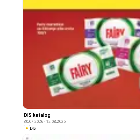
DIS katalog
30.07.2026
-
12.08.2026
DIS