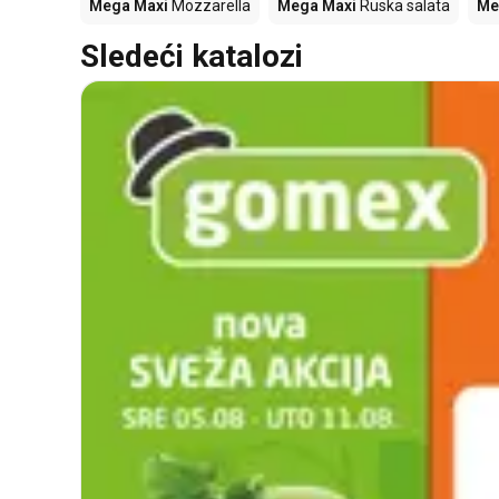
Mega Maxi
Mozzarella
Mega Maxi
Ruska salata
Me
Sledeći katalozi