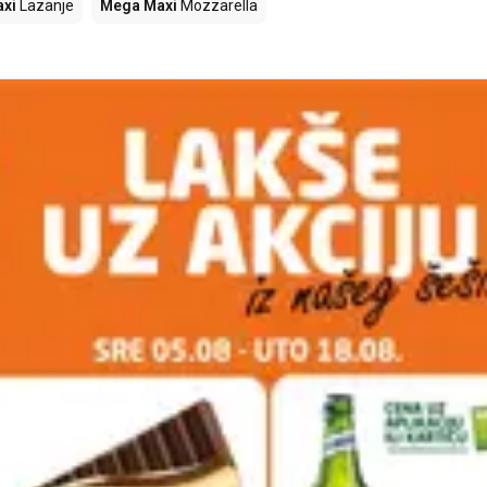
xi
Lazanje
Mega Maxi
Mozzarella