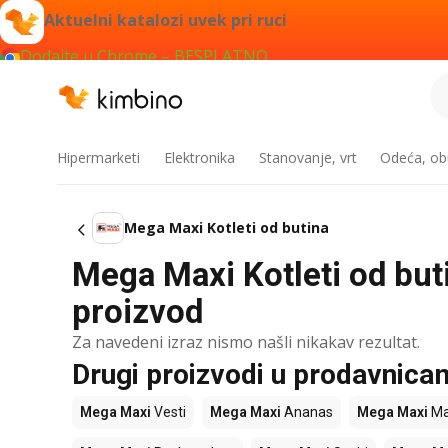
Aktuelni katalozi uvek pri ruci
Dodajte u Chrome – BESPLATNO
Hipermarketi
Elektronika
Stanovanje, vrt
Odeća, obu
Mega Maxi Kotleti od butina
Mega Maxi Kotleti od buti
proizvod
Za navedeni izraz nismo našli nikakav rezultat.
Drugi proizvodi u prodavnic
Mega Maxi
Vesti
Mega Maxi
Ananas
Mega Maxi
Ma