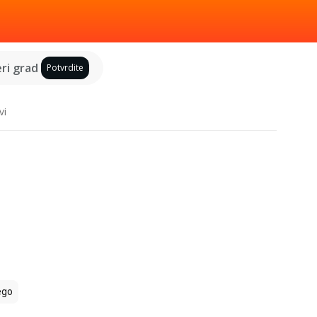
ri grad
Potvrdite
vi
ego