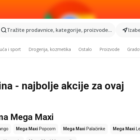
Tražite prodavnice, kategorije, proizvode...
Izabe
ća i sport
Drogerija, kozmetika
Ostalo
Proizvode
Grado
na - najbolje akcije za ovaj
ama Mega Maxi
ngo
Mega Maxi
Popcorn
Mega Maxi
Palačinke
Mega Maxi
L