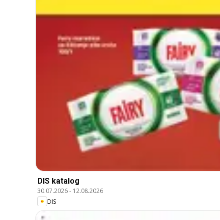
DIS katalog
30.07.2026
-
12.08.2026
DIS