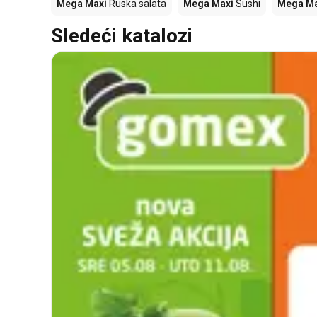
Mega Maxi
Ruska salata
Mega Maxi
Sushi
Mega Ma
Sledeći katalozi