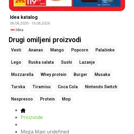
Idea katalog
06.08.2026
-
16.08.2026
Idea
Drugi omiljeni proizvodi
Vesti
Ananas
Mango
Popcorn
Palačinke
Lego
Ruska salata
Sushi
Lazanje
Mozzarella
Whey protein
Burger
Musaka
Turska
Tiramisu
Coca Cola
Nintendo Switch
Nespresso
Protein
Mop
Proizvode
Mega Maxi undefined