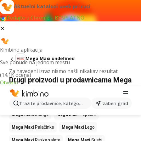
Aktuelni katalozi uvek pri ruci
Dodajte u Chrome – BESPLATNO
Kimbino aplikacija
Mega Maxi undefined
Sve ponude na jednom mestu
Za navedeni izraz nismo našli nikakav rezultat.
(14.1K ocena)
Drugi proizvodi u prodavnicama Mega
Otvoriti
Maxi
Mega Maxi
Vesti
Mega Maxi
Ananas
Tražite prodavnice, kategorije, proizvode...
Izaberi grad
Mega Maxi
Mango
Mega Maxi
Popcorn
Mega Maxi
Palačinke
Mega Maxi
Lego
Mega Maxi
Ruska salata
Mega Maxi
Sushi