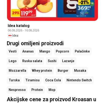
Idea katalog
06.08.2026
-
16.08.2026
Idea
Drugi omiljeni proizvodi
Vesti
Ananas
Mango
Popcorn
Palačinke
Lego
Ruska salata
Sushi
Lazanje
Mozzarella
Whey protein
Burger
Musaka
Turska
Tiramisu
Coca Cola
Nintendo Switch
Nespresso
Protein
Mop
Akcijske cene za proizvod Kroasan u