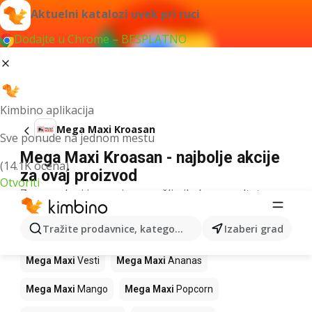
Aktuelni katalozi uvek pri ruci
Dodajte u Chrome – BESPLATNO
Kimbino aplikacija
Mega Maxi Kroasan
Sve ponude na jednom mestu
Mega Maxi Kroasan - najbolje akcije
(14.1K ocena)
za ovaj proizvod
Otvoriti
Za navedeni izraz nismo našli nikakav rezultat.
Drugi proizvodi u prodavnicama Mega
Tražite prodavnice, kategorije, proizvode...
Izaberi grad
Maxi
Mega Maxi
Vesti
Mega Maxi
Ananas
Mega Maxi
Mango
Mega Maxi
Popcorn