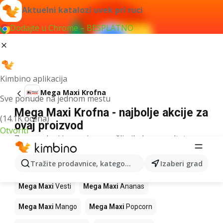
Aktuelni katalozi uvek pri ruci
Dodajte u Chrome – BESPLATNO
Kimbino aplikacija
Mega Maxi Krofna
Sve ponude na jednom mestu
Mega Maxi Krofna - najbolje akcije za
(14.1K ocena)
ovaj proizvod
Otvoriti
Za navedeni izraz nismo našli nikakav rezultat.
Drugi proizvodi u prodavnicama Mega
Tražite prodavnice, kategorije, proizvode...
Izaberi grad
Maxi
Mega Maxi
Vesti
Mega Maxi
Ananas
Mega Maxi
Mango
Mega Maxi
Popcorn