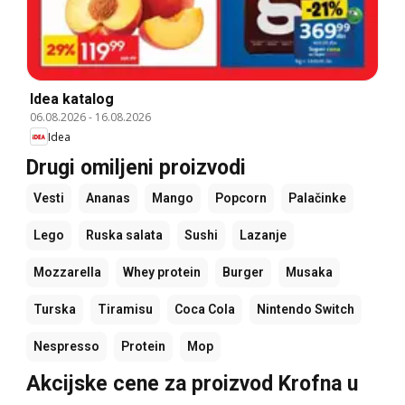
Idea katalog
06.08.2026
-
16.08.2026
Idea
Drugi omiljeni proizvodi
Vesti
Ananas
Mango
Popcorn
Palačinke
Lego
Ruska salata
Sushi
Lazanje
Mozzarella
Whey protein
Burger
Musaka
Turska
Tiramisu
Coca Cola
Nintendo Switch
Nespresso
Protein
Mop
Akcijske cene za proizvod Krofna u