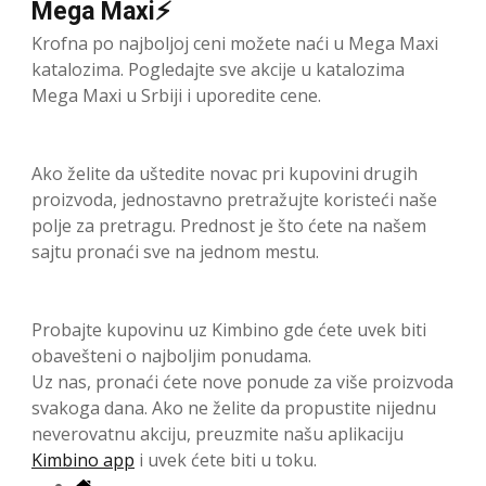
Mega Maxi⚡
Krofna po najboljoj ceni možete naći u Mega Maxi
katalozima. Pogledajte sve akcije u katalozima
Mega Maxi u Srbiji i uporedite cene.
Ako želite da uštedite novac pri kupovini drugih
proizvoda, jednostavno pretražujte koristeći naše
polje za pretragu. Prednost je što ćete na našem
sajtu pronaći sve na jednom mestu.
Probajte kupovinu uz Kimbino gde ćete uvek biti
obavešteni o najboljim ponudama.
Uz nas, pronaći ćete nove ponude za više proizvoda
svakoga dana. Ako ne želite da propustite nijednu
neverovatnu akciju, preuzmite našu aplikaciju
Kimbino app
i uvek ćete biti u toku.