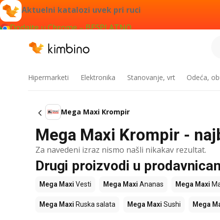
Aktuelni katalozi uvek pri ruci
Dodajte u Chrome – BESPLATNO
Hipermarketi
Elektronika
Stanovanje, vrt
Odeća, obu
Mega Maxi Krompir
Mega Maxi Krompir - najb
Za navedeni izraz nismo našli nikakav rezultat.
Drugi proizvodi u prodavnic
Mega Maxi
Vesti
Mega Maxi
Ananas
Mega Maxi
Ma
Mega Maxi
Ruska salata
Mega Maxi
Sushi
Mega Ma