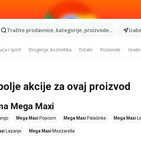
Tražite prodavnice, kategorije, proizvode...
Izabe
ća i sport
Drogerija, kozmetika
Ostalo
Proizvode
Grado
olje akcije za ovaj proizvod
ama Mega Maxi
ngo
Mega Maxi
Popcorn
Mega Maxi
Palačinke
Mega Maxi
L
xi
Lazanje
Mega Maxi
Mozzarella