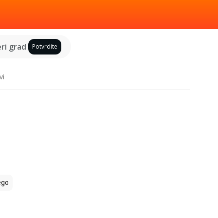
ri grad
Potvrdite
vi
ego