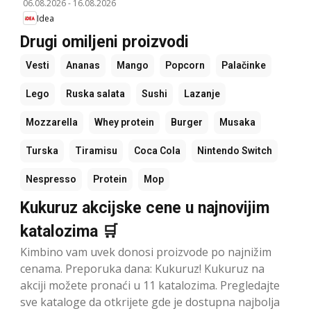
06.08.2026
-
16.08.2026
Idea
Drugi omiljeni proizvodi
Vesti
Ananas
Mango
Popcorn
Palačinke
Lego
Ruska salata
Sushi
Lazanje
Mozzarella
Whey protein
Burger
Musaka
Turska
Tiramisu
Coca Cola
Nintendo Switch
Nespresso
Protein
Mop
Kukuruz akcijske cene u najnovijim
katalozima 🛒
Kimbino vam uvek donosi proizvode po najnižim
cenama. Preporuka dana: Kukuruz! Kukuruz na
akciji možete pronaći u 11 katalozima. Pregledajte
sve kataloge da otkrijete gde je dostupna najbolja