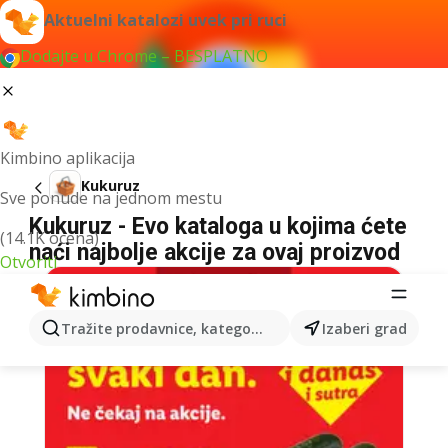
Aktuelni katalozi uvek pri ruci
Dodajte u Chrome – BESPLATNO
Kimbino aplikacija
Kukuruz
Sve ponude na jednom mestu
Kukuruz - Evo kataloga u kojima ćete
(14.1K ocena)
naći najbolje akcije za ovaj proizvod
Otvoriti
Tražite prodavnice, kategorije, proizvode...
Izaberi grad