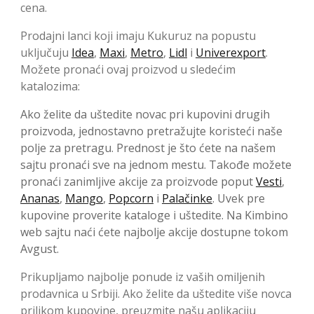
cena.
Prodajni lanci koji imaju Kukuruz na popustu
uključuju
Idea
,
Maxi
,
Metro
,
Lidl
i
Univerexport
.
Možete pronaći ovaj proizvod u sledećim
katalozima:
Ako želite da uštedite novac pri kupovini drugih
proizvoda, jednostavno pretražujte koristeći naše
polje za pretragu. Prednost je što ćete na našem
sajtu pronaći sve na jednom mestu. Takođe možete
pronaći zanimljive akcije za proizvode poput
Vesti
,
Ananas
,
Mango
,
Popcorn
i
Palačinke
. Uvek pre
kupovine proverite kataloge i uštedite. Na Kimbino
web sajtu naći ćete najbolje akcije dostupne tokom
Avgust.
Prikupljamo najbolje ponude iz vaših omiljenih
prodavnica u Srbiji. Ako želite da uštedite više novca
prilikom kupovine, preuzmite našu aplikaciju