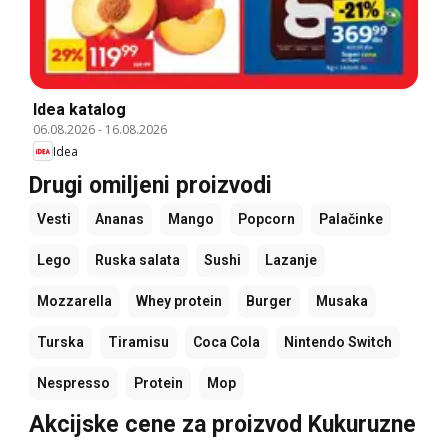
Idea katalog
06.08.2026
-
16.08.2026
Idea
Drugi omiljeni proizvodi
Vesti
Ananas
Mango
Popcorn
Palačinke
Lego
Ruska salata
Sushi
Lazanje
Mozzarella
Whey protein
Burger
Musaka
Turska
Tiramisu
Coca Cola
Nintendo Switch
Nespresso
Protein
Mop
Akcijske cene za proizvod Kukuruzne