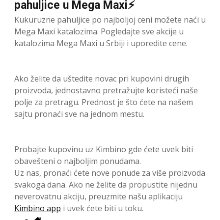
pahuljice u Mega Maxi⚡
Kukuruzne pahuljice po najboljoj ceni možete naći u
Mega Maxi katalozima. Pogledajte sve akcije u
katalozima Mega Maxi u Srbiji i uporedite cene.
Ako želite da uštedite novac pri kupovini drugih
proizvoda, jednostavno pretražujte koristeći naše
polje za pretragu. Prednost je što ćete na našem
sajtu pronaći sve na jednom mestu.
Probajte kupovinu uz Kimbino gde ćete uvek biti
obavešteni o najboljim ponudama.
Uz nas, pronaći ćete nove ponude za više proizvoda
svakoga dana. Ako ne želite da propustite nijednu
neverovatnu akciju, preuzmite našu aplikaciju
Kimbino app
i uvek ćete biti u toku.