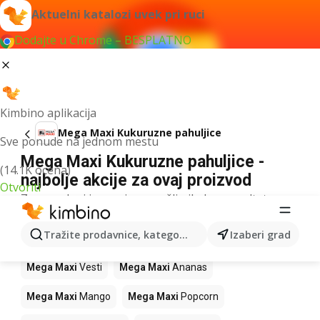
Aktuelni katalozi uvek pri ruci
Dodajte u Chrome – BESPLATNO
Kimbino aplikacija
Mega Maxi Kukuruzne pahuljice
Sve ponude na jednom mestu
Mega Maxi Kukuruzne pahuljice -
(14.1K ocena)
najbolje akcije za ovaj proizvod
Otvoriti
Za navedeni izraz nismo našli nikakav rezultat.
Drugi proizvodi u prodavnicama Mega
Tražite prodavnice, kategorije, proizvode...
Izaberi grad
Maxi
Mega Maxi
Vesti
Mega Maxi
Ananas
Mega Maxi
Mango
Mega Maxi
Popcorn