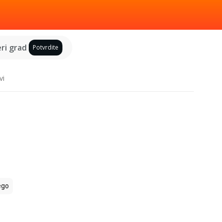
ri grad
Potvrdite
vi
ego