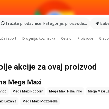
Tražite prodavnice, kategorije, proizvode...
Izabe
ća i sport
Drogerija, kozmetika
Ostalo
Proizvode
Grado
lje akcije za ovaj proizvod
ama Mega Maxi
ngo
Mega Maxi
Popcorn
Mega Maxi
Palačinke
Mega Maxi
L
xi
Lazanje
Mega Maxi
Mozzarella