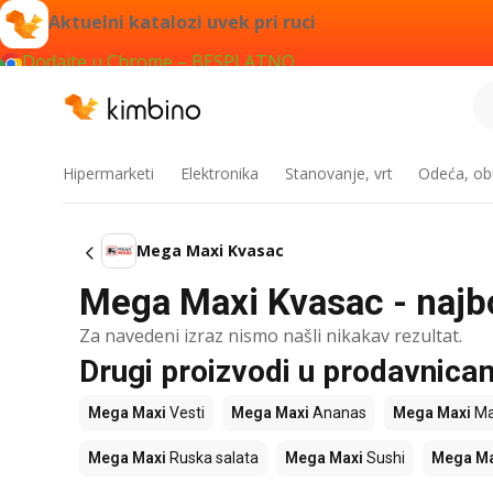
Aktuelni katalozi uvek pri ruci
Dodajte u Chrome – BESPLATNO
Hipermarketi
Elektronika
Stanovanje, vrt
Odeća, obu
Mega Maxi Kvasac
Mega Maxi Kvasac - najbo
Za navedeni izraz nismo našli nikakav rezultat.
Drugi proizvodi u prodavnic
Mega Maxi
Vesti
Mega Maxi
Ananas
Mega Maxi
Ma
Mega Maxi
Ruska salata
Mega Maxi
Sushi
Mega Ma