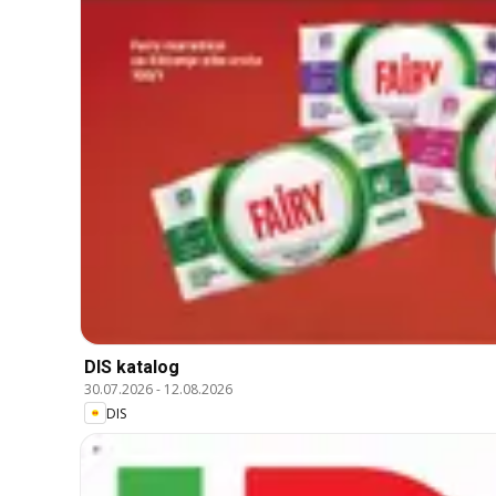
DIS katalog
30.07.2026
-
12.08.2026
DIS