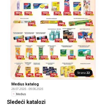
Strana
22
Medius katalog
28.07.2026
-
09.08.2026
Medius
Sledeći katalozi