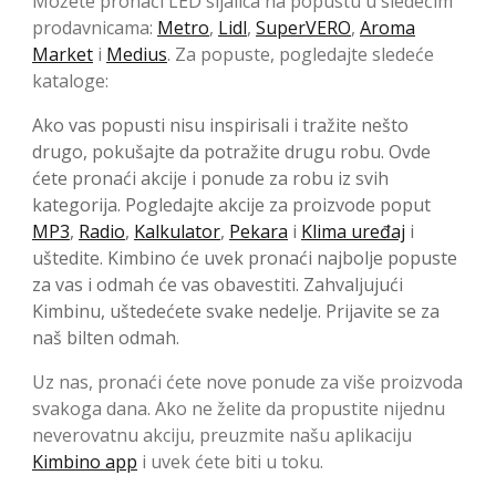
Možete pronaći LED sijalica na popustu u sledećim
prodavnicama:
Metro
,
Lidl
,
SuperVERO
,
Aroma
Market
i
Medius
. Za popuste, pogledajte sledeće
kataloge:
Ako vas popusti nisu inspirisali i tražite nešto
drugo, pokušajte da potražite drugu robu. Ovde
ćete pronaći akcije i ponude za robu iz svih
kategorija. Pogledajte akcije za proizvode poput
MP3
,
Radio
,
Kalkulator
,
Pekara
i
Klima uređaj
i
uštedite. Kimbino će uvek pronaći najbolje popuste
za vas i odmah će vas obavestiti. Zahvaljujući
Kimbinu, uštedećete svake nedelje. Prijavite se za
naš bilten odmah.
Uz nas, pronaći ćete nove ponude za više proizvoda
svakoga dana. Ako ne želite da propustite nijednu
neverovatnu akciju, preuzmite našu aplikaciju
Kimbino app
i uvek ćete biti u toku.