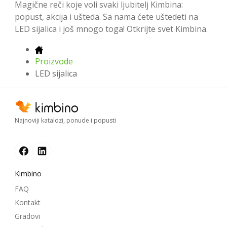
Magične reči koje voli svaki ljubitelj Kimbina:
popust, akcija i ušteda. Sa nama ćete uštedeti na
LED sijalica i još mnogo toga! Otkrijte svet Kimbina.
Proizvode
LED sijalica
Najnoviji katalozi, ponude i popusti
Kimbino
FAQ
Kontakt
Gradovi