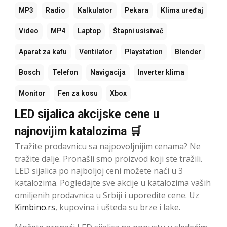
MP3
Radio
Kalkulator
Pekara
Klima uređaj
Video
MP4
Laptop
Štapni usisivač
Aparat za kafu
Ventilator
Playstation
Blender
Bosch
Telefon
Navigacija
Inverter klima
Monitor
Fen za kosu
Xbox
LED sijalica akcijske cene u
najnovijim katalozima 🛒
Tražite prodavnicu sa najpovoljnijim cenama? Ne
tražite dalje. Pronašli smo proizvod koji ste tražili.
LED sijalica po najboljoj ceni možete naći u 3
katalozima. Pogledajte sve akcije u katalozima vaših
omiljenih prodavnica u Srbiji i uporedite cene. Uz
Kimbino.rs
, kupovina i ušteda su brze i lake.