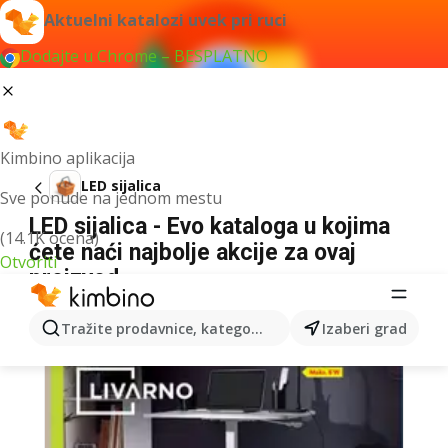
Aktuelni katalozi uvek pri ruci
Dodajte u Chrome – BESPLATNO
Kimbino aplikacija
LED sijalica
Sve ponude na jednom mestu
LED sijalica - Evo kataloga u kojima
(14.1K ocena)
ćete naći najbolje akcije za ovaj
Otvoriti
proizvod
Tražite prodavnice, kategorije, proizvode...
Izaberi grad