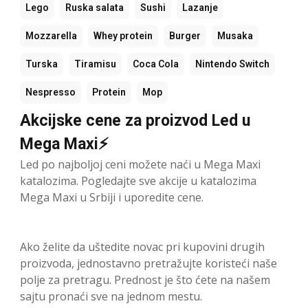
Lego
Ruska salata
Sushi
Lazanje
Mozzarella
Whey protein
Burger
Musaka
Turska
Tiramisu
Coca Cola
Nintendo Switch
Nespresso
Protein
Mop
Akcijske cene za proizvod Led u
Mega Maxi⚡
Led po najboljoj ceni možete naći u Mega Maxi
katalozima. Pogledajte sve akcije u katalozima
Mega Maxi u Srbiji i uporedite cene.
Ako želite da uštedite novac pri kupovini drugih
proizvoda, jednostavno pretražujte koristeći naše
polje za pretragu. Prednost je što ćete na našem
sajtu pronaći sve na jednom mestu.