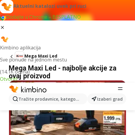
Aktuelni katalozi uvek pri ruci
Dodajte u Chrome – BESPLATNO
Kimbino aplikacija
Mega Maxi Led
Sve ponude na jednom mestu
Mega Maxi Led - najbolje akcije za
(14.1K ocena)
ovaj proizvod
Otvoriti
Tražite prodavnice, kategorije, proizvode...
Izaberi grad