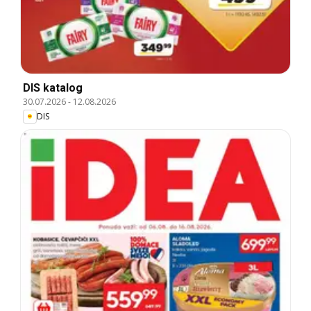
DIS katalog
30.07.2026
-
12.08.2026
DIS