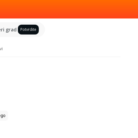
ri grad
Potvrdite
vi
ego