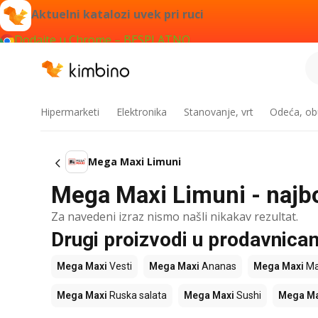
Aktuelni katalozi uvek pri ruci
Dodajte u Chrome – BESPLATNO
Hipermarketi
Elektronika
Stanovanje, vrt
Odeća, obu
Mega Maxi Limuni
Mega Maxi Limuni - najbo
Za navedeni izraz nismo našli nikakav rezultat.
Drugi proizvodi u prodavnic
Mega Maxi
Vesti
Mega Maxi
Ananas
Mega Maxi
Ma
Mega Maxi
Ruska salata
Mega Maxi
Sushi
Mega Ma