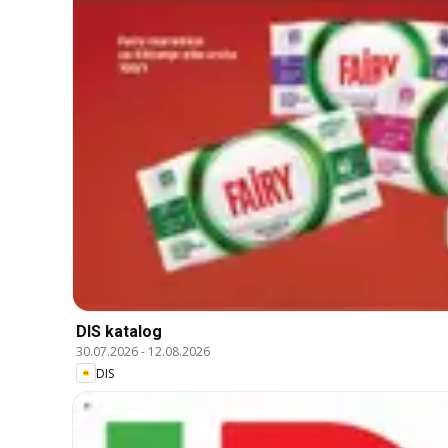
DIS katalog
30.07.2026
-
12.08.2026
DIS