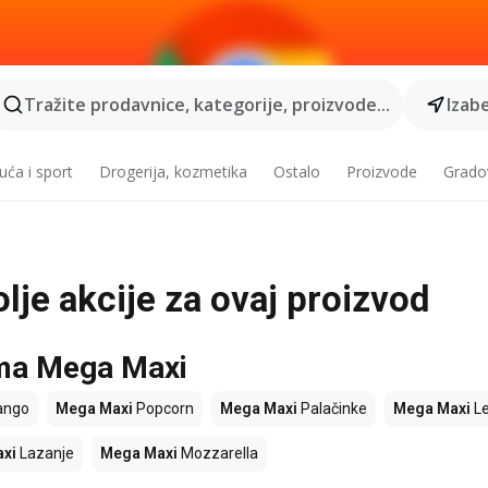
Tražite prodavnice, kategorije, proizvode...
Izabe
ća i sport
Drogerija, kozmetika
Ostalo
Proizvode
Grado
lje akcije za ovaj proizvod
ama Mega Maxi
ngo
Mega Maxi
Popcorn
Mega Maxi
Palačinke
Mega Maxi
L
xi
Lazanje
Mega Maxi
Mozzarella