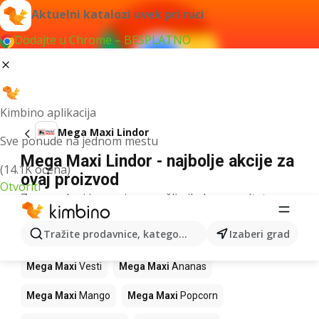
Aktuelni katalozi uvek pri ruci
Dodajte u Chrome – BESPLATNO
Kimbino aplikacija
Mega Maxi Lindor
Sve ponude na jednom mestu
Mega Maxi Lindor - najbolje akcije za
(14.1K ocena)
ovaj proizvod
Otvoriti
Za navedeni izraz nismo našli nikakav rezultat.
Drugi proizvodi u prodavnicama Mega
Tražite prodavnice, kategorije, proizvode...
Izaberi grad
Maxi
Mega Maxi
Vesti
Mega Maxi
Ananas
Mega Maxi
Mango
Mega Maxi
Popcorn