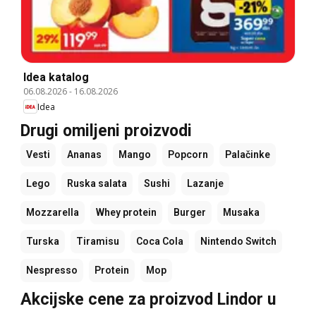
Idea katalog
06.08.2026
-
16.08.2026
Idea
Drugi omiljeni proizvodi
Vesti
Ananas
Mango
Popcorn
Palačinke
Lego
Ruska salata
Sushi
Lazanje
Mozzarella
Whey protein
Burger
Musaka
Turska
Tiramisu
Coca Cola
Nintendo Switch
Nespresso
Protein
Mop
Akcijske cene za proizvod Lindor u