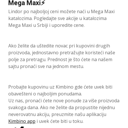
Mega Maxi⚡
Lindor po najboljoj ceni možete naći u Mega Maxi
katalozima. Pogledajte sve akcije u katalozima
Mega Maxi u Srbiji i uporedite cene.
Ako želite da uštedite novac pri kupovini drugih
proizvoda, jednostavno pretražujte koristeći naše
polje za pretragu. Prednost je što ćete na našem
sajtu pronaći sve na jednom mestu.
Probajte kupovinu uz Kimbino gde ćete uvek biti
obavešteni o najboljim ponudama.
Uz nas, pronaći ćete nove ponude za više proizvoda
svakoga dana. Ako ne želite da propustite nijednu
neverovatnu akciju, preuzmite našu aplikaciju
Kimbino app
i uvek ćete biti u toku.