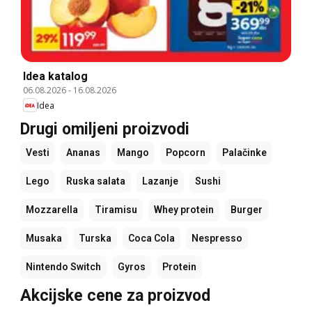
Idea katalog
06.08.2026
-
16.08.2026
Idea
Drugi omiljeni proizvodi
Vesti
Ananas
Mango
Popcorn
Palačinke
Lego
Ruska salata
Lazanje
Sushi
Mozzarella
Tiramisu
Whey protein
Burger
Musaka
Turska
Coca Cola
Nespresso
Nintendo Switch
Gyros
Protein
Akcijske cene za proizvod