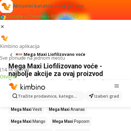
Aktuelni katalozi uvek pri ruci
Dodajte u Chrome – BESPLATNO
Kimbino aplikacija
Mega Maxi Liofilizovano voće
Sve ponude na jednom mestu
Mega Maxi Liofilizovano voće -
(14.1K ocena)
najbolje akcije za ovaj proizvod
Otvoriti
Za navedeni izraz nismo našli nikakav rezultat.
Drugi proizvodi u prodavnicama Mega
Tražite prodavnice, kategorije, proizvode...
Izaberi grad
Maxi
Mega Maxi
Vesti
Mega Maxi
Ananas
Mega Maxi
Mango
Mega Maxi
Popcorn