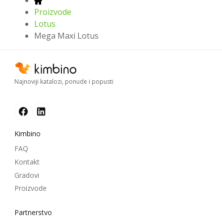
Proizvode
Lotus
Mega Maxi Lotus
Najnoviji katalozi, ponude i popusti
Kimbino
FAQ
Kontakt
Gradovi
Proizvode
Partnerstvo