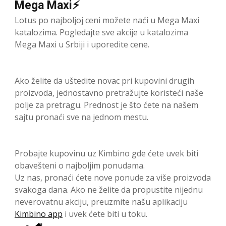
Mega Maxi⚡
Lotus po najboljoj ceni možete naći u Mega Maxi
katalozima. Pogledajte sve akcije u katalozima
Mega Maxi u Srbiji i uporedite cene.
Ako želite da uštedite novac pri kupovini drugih
proizvoda, jednostavno pretražujte koristeći naše
polje za pretragu. Prednost je što ćete na našem
sajtu pronaći sve na jednom mestu.
Probajte kupovinu uz Kimbino gde ćete uvek biti
obavešteni o najboljim ponudama.
Uz nas, pronaći ćete nove ponude za više proizvoda
svakoga dana. Ako ne želite da propustite nijednu
neverovatnu akciju, preuzmite našu aplikaciju
Kimbino app
i uvek ćete biti u toku.