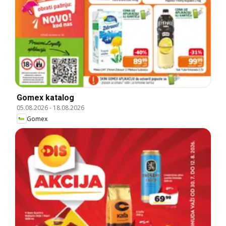
Gomex katalog
05.08.2026
-
18.08.2026
Gomex