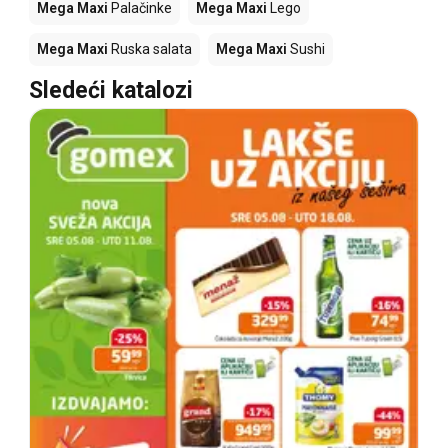
Mega Maxi
Palačinke
Mega Maxi
Lego
Mega Maxi
Ruska salata
Mega Maxi
Sushi
Sledeći katalozi