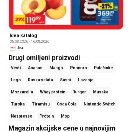
Idea katalog
06.08.2026
-
16.08.2026
Idea
Drugi omiljeni proizvodi
Vesti
Ananas
Mango
Popcorn
Palačinke
Lego
Ruska salata
Sushi
Lazanje
Mozzarella
Whey protein
Burger
Musaka
Turska
Tiramisu
Coca Cola
Nintendo Switch
Nespresso
Protein
Mop
Magazin akcijske cene u najnovijim