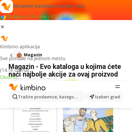
Aktuelni katalozi uvek pri ruci
Dodajte u Chrome – BESPLATNO
Kimbino aplikacija
Magazin
Sve ponude na jednom mestu
Magazin - Evo kataloga u kojima ćete
(14.1K ocena)
naći najbolje akcije za ovaj proizvod
Otvoriti
Tražite prodavnice, kategorije, proizvode...
Izaberi grad