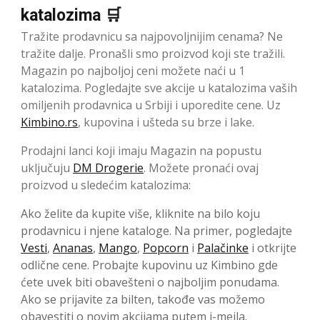
katalozima 🛒
Tražite prodavnicu sa najpovoljnijim cenama? Ne
tražite dalje. Pronašli smo proizvod koji ste tražili.
Magazin po najboljoj ceni možete naći u 1
katalozima. Pogledajte sve akcije u katalozima vaših
omiljenih prodavnica u Srbiji i uporedite cene. Uz
Kimbino.rs
, kupovina i ušteda su brze i lake.
Prodajni lanci koji imaju Magazin na popustu
uključuju
DM Drogerie
. Možete pronaći ovaj
proizvod u sledećim katalozima:
Ako želite da kupite više, kliknite na bilo koju
prodavnicu i njene kataloge. Na primer, pogledajte
Vesti
,
Ananas
,
Mango
,
Popcorn
i
Palačinke
i otkrijte
odlične cene. Probajte kupovinu uz Kimbino gde
ćete uvek biti obavešteni o najboljim ponudama.
Ako se prijavite za bilten, takođe vas možemo
obavestiti o novim akcijama putem i-mejla.