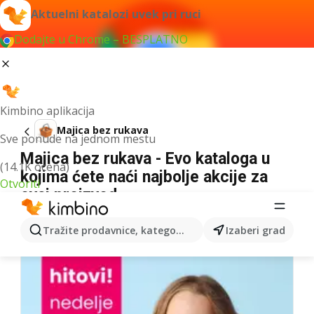
Aktuelni katalozi uvek pri ruci
Dodajte u Chrome – BESPLATNO
Kimbino aplikacija
Majica bez rukava
Sve ponude na jednom mestu
Majica bez rukava - Evo kataloga u
(14.1K ocena)
kojima ćete naći najbolje akcije za
Otvoriti
ovaj proizvod
Za navedeni izraz nismo našli nikakav rezultat.
Tražite prodavnice, kategorije, proizvode...
Izaberi grad
Sledeći katalozi