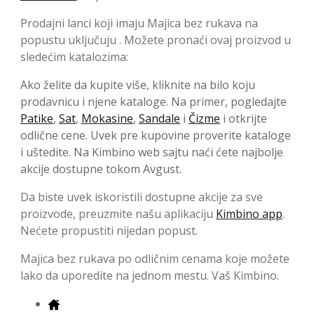
Prodajni lanci koji imaju Majica bez rukava na
popustu uključuju . Možete pronaći ovaj proizvod u
sledećim katalozima:
Ako želite da kupite više, kliknite na bilo koju
prodavnicu i njene kataloge. Na primer, pogledajte
Patike
,
Sat
,
Mokasine
,
Sandale
i
Čizme
i otkrijte
odlične cene. Uvek pre kupovine proverite kataloge
i uštedite. Na Kimbino web sajtu naći ćete najbolje
akcije dostupne tokom Avgust.
Da biste uvek iskoristili dostupne akcije za sve
proizvode, preuzmite našu aplikaciju
Kimbino app
.
Nećete propustiti nijedan popust.
Majica bez rukava po odličnim cenama koje možete
lako da uporedite na jednom mestu. Vaš Kimbino.