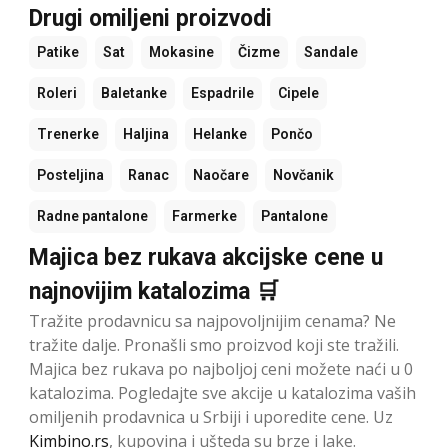
Drugi omiljeni proizvodi
Patike
Sat
Mokasine
Čizme
Sandale
Roleri
Baletanke
Espadrile
Cipele
Trenerke
Haljina
Helanke
Pončo
Posteljina
Ranac
Naočare
Novčanik
Radne pantalone
Farmerke
Pantalone
Majica bez rukava akcijske cene u
najnovijim katalozima 🛒
Tražite prodavnicu sa najpovoljnijim cenama? Ne
tražite dalje. Pronašli smo proizvod koji ste tražili.
Majica bez rukava po najboljoj ceni možete naći u 0
katalozima. Pogledajte sve akcije u katalozima vaših
omiljenih prodavnica u Srbiji i uporedite cene. Uz
Kimbino.rs
, kupovina i ušteda su brze i lake.