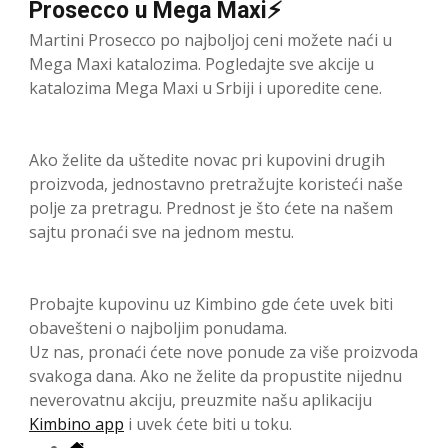
Prosecco u Mega Maxi⚡
Martini Prosecco po najboljoj ceni možete naći u
Mega Maxi katalozima. Pogledajte sve akcije u
katalozima Mega Maxi u Srbiji i uporedite cene.
Ako želite da uštedite novac pri kupovini drugih
proizvoda, jednostavno pretražujte koristeći naše
polje za pretragu. Prednost je što ćete na našem
sajtu pronaći sve na jednom mestu.
Probajte kupovinu uz Kimbino gde ćete uvek biti
obavešteni o najboljim ponudama.
Uz nas, pronaći ćete nove ponude za više proizvoda
svakoga dana. Ako ne želite da propustite nijednu
neverovatnu akciju, preuzmite našu aplikaciju
Kimbino app
i uvek ćete biti u toku.