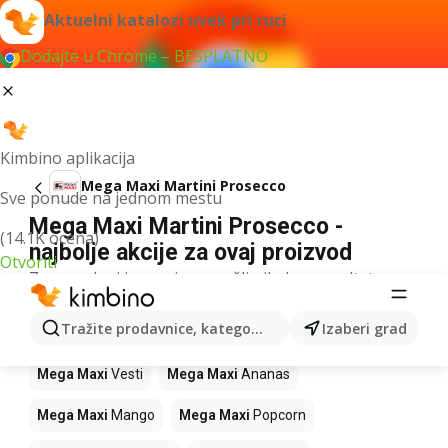
Aktuelni katalozi uvek pri ruci
Dodajte u Chrome – BESPLATNO
Kimbino aplikacija
Mega Maxi Martini Prosecco
Sve ponude na jednom mestu
Mega Maxi Martini Prosecco -
(14.1K ocena)
najbolje akcije za ovaj proizvod
Otvoriti
Za navedeni izraz nismo našli nikakav rezultat.
Drugi proizvodi u prodavnicama Mega
Tražite prodavnice, kategorije, proizvode...
Izaberi grad
Maxi
Mega Maxi
Vesti
Mega Maxi
Ananas
Mega Maxi
Mango
Mega Maxi
Popcorn