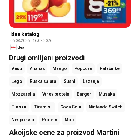
Idea katalog
06.08.2026
-
16.08.2026
Idea
Drugi omiljeni proizvodi
Vesti
Ananas
Mango
Popcorn
Palačinke
Lego
Ruska salata
Sushi
Lazanje
Mozzarella
Whey protein
Burger
Musaka
Turska
Tiramisu
Coca Cola
Nintendo Switch
Nespresso
Protein
Mop
Akcijske cene za proizvod Martini