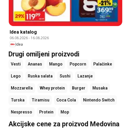
Idea katalog
06.08.2026
-
16.08.2026
Idea
Drugi omiljeni proizvodi
Vesti
Ananas
Mango
Popcorn
Palačinke
Lego
Ruska salata
Sushi
Lazanje
Mozzarella
Whey protein
Burger
Musaka
Turska
Tiramisu
Coca Cola
Nintendo Switch
Nespresso
Protein
Mop
Akcijske cene za proizvod Medovina