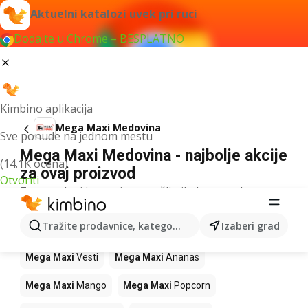
Aktuelni katalozi uvek pri ruci
Dodajte u Chrome – BESPLATNO
Kimbino aplikacija
Mega Maxi Medovina
Sve ponude na jednom mestu
Mega Maxi Medovina - najbolje akcije
(14.1K ocena)
za ovaj proizvod
Otvoriti
Za navedeni izraz nismo našli nikakav rezultat.
Drugi proizvodi u prodavnicama Mega
Tražite prodavnice, kategorije, proizvode...
Izaberi grad
Maxi
Mega Maxi
Vesti
Mega Maxi
Ananas
Mega Maxi
Mango
Mega Maxi
Popcorn