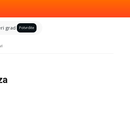
ri grad
Potvrdite
vi
za