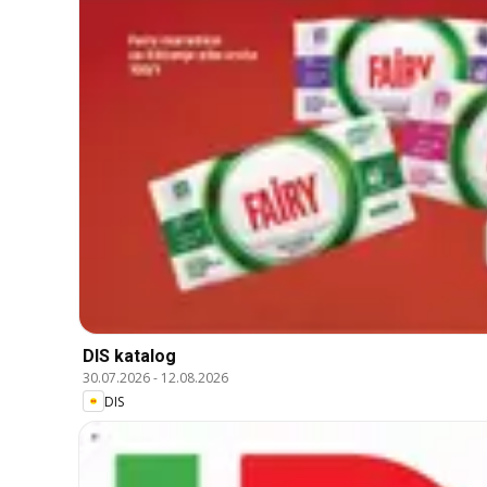
DIS katalog
30.07.2026
-
12.08.2026
DIS