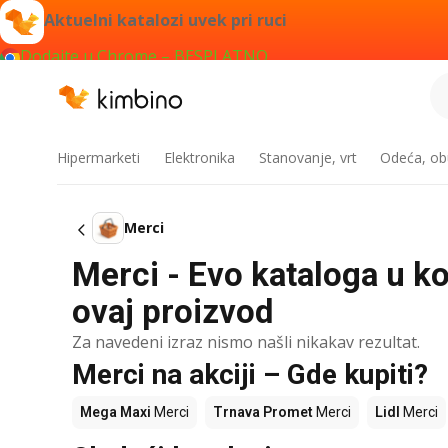
Aktuelni katalozi uvek pri ruci
Dodajte u Chrome – BESPLATNO
Hipermarketi
Elektronika
Stanovanje, vrt
Odeća, obu
Merci
Merci - Evo kataloga u ko
ovaj proizvod
Za navedeni izraz nismo našli nikakav rezultat.
Merci na akciji – Gde kupiti?
Mega Maxi
Merci
Trnava Promet
Merci
Lidl
Merci