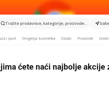
Tražite prodavnice, kategorije, proizvode...
Izabe
ća i sport
Drogerija, kozmetika
Ostalo
Proizvode
Grado
jima ćete naći najbolje akcije 