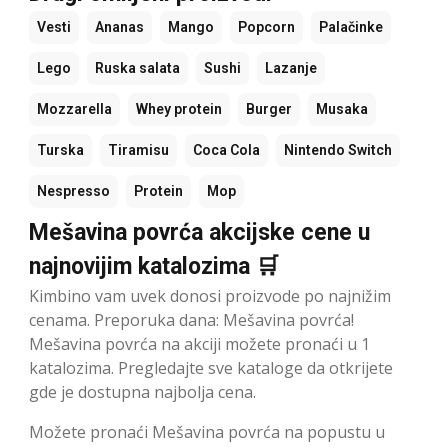
Vesti
Ananas
Mango
Popcorn
Palačinke
Lego
Ruska salata
Sushi
Lazanje
Mozzarella
Whey protein
Burger
Musaka
Turska
Tiramisu
Coca Cola
Nintendo Switch
Nespresso
Protein
Mop
Mešavina povrća akcijske cene u
najnovijim katalozima 🛒
Kimbino vam uvek donosi proizvode po najnižim
cenama. Preporuka dana: Mešavina povrća!
Mešavina povrća na akciji možete pronaći u 1
katalozima. Pregledajte sve kataloge da otkrijete
gde je dostupna najbolja cena.
Možete pronaći Mešavina povrća na popustu u