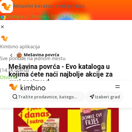
Aktuelni katalozi uvek pri ruci
Dodajte u Chrome – BESPLATNO
Kimbino aplikacija
Mešavina povrća
Sve ponude na jednom mestu
Mešavina povrća - Evo kataloga u
(14.1K ocena)
kojima ćete naći najbolje akcije za
Otvoriti
ovaj proizvod
Tražite prodavnice, kategorije, proizvode...
Izaberi grad