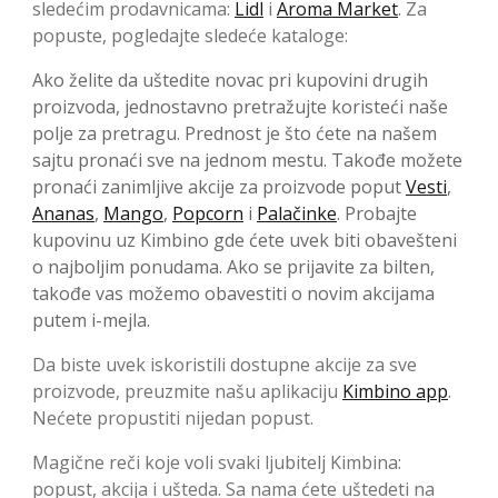
sledećim prodavnicama:
Lidl
i
Aroma Market
. Za
popuste, pogledajte sledeće kataloge:
Ako želite da uštedite novac pri kupovini drugih
proizvoda, jednostavno pretražujte koristeći naše
polje za pretragu. Prednost je što ćete na našem
sajtu pronaći sve na jednom mestu. Takođe možete
pronaći zanimljive akcije za proizvode poput
Vesti
,
Ananas
,
Mango
,
Popcorn
i
Palačinke
. Probajte
kupovinu uz Kimbino gde ćete uvek biti obavešteni
o najboljim ponudama. Ako se prijavite za bilten,
takođe vas možemo obavestiti o novim akcijama
putem i-mejla.
Da biste uvek iskoristili dostupne akcije za sve
proizvode, preuzmite našu aplikaciju
Kimbino app
.
Nećete propustiti nijedan popust.
Magične reči koje voli svaki ljubitelj Kimbina:
popust, akcija i ušteda. Sa nama ćete uštedeti na