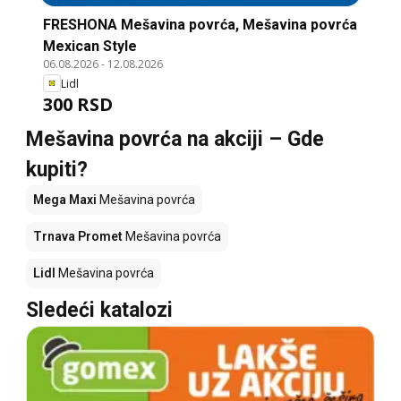
FRESHONA Mešavina povrća, Mešavina povrća
Mexican Style
06.08.2026
-
12.08.2026
Lidl
300 RSD
Mešavina povrća na akciji – Gde
kupiti?
Mega Maxi
Mešavina povrća
Trnava Promet
Mešavina povrća
Lidl
Mešavina povrća
Sledeći katalozi