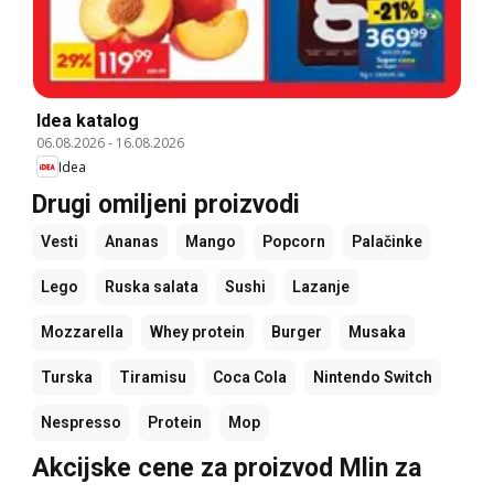
Idea katalog
06.08.2026
-
16.08.2026
Idea
Drugi omiljeni proizvodi
Vesti
Ananas
Mango
Popcorn
Palačinke
Lego
Ruska salata
Sushi
Lazanje
Mozzarella
Whey protein
Burger
Musaka
Turska
Tiramisu
Coca Cola
Nintendo Switch
Nespresso
Protein
Mop
Akcijske cene za proizvod Mlin za