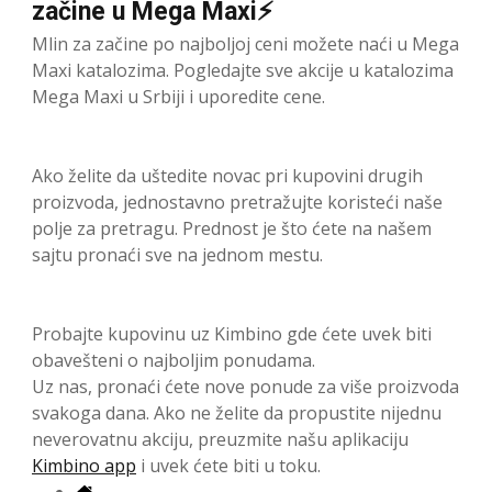
začine u Mega Maxi⚡
Mlin za začine po najboljoj ceni možete naći u Mega
Maxi katalozima. Pogledajte sve akcije u katalozima
Mega Maxi u Srbiji i uporedite cene.
Ako želite da uštedite novac pri kupovini drugih
proizvoda, jednostavno pretražujte koristeći naše
polje za pretragu. Prednost je što ćete na našem
sajtu pronaći sve na jednom mestu.
Probajte kupovinu uz Kimbino gde ćete uvek biti
obavešteni o najboljim ponudama.
Uz nas, pronaći ćete nove ponude za više proizvoda
svakoga dana. Ako ne želite da propustite nijednu
neverovatnu akciju, preuzmite našu aplikaciju
Kimbino app
i uvek ćete biti u toku.