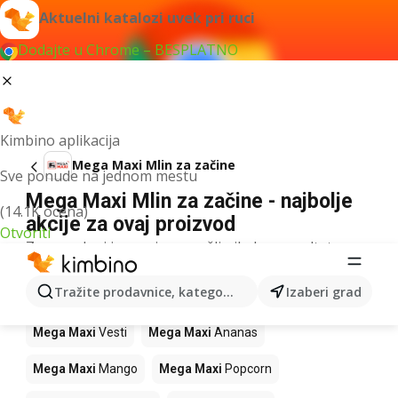
Aktuelni katalozi uvek pri ruci
Dodajte u Chrome – BESPLATNO
Kimbino aplikacija
Mega Maxi Mlin za začine
Sve ponude na jednom mestu
Mega Maxi Mlin za začine - najbolje
(14.1K ocena)
akcije za ovaj proizvod
Otvoriti
Za navedeni izraz nismo našli nikakav rezultat.
Drugi proizvodi u prodavnicama Mega
Tražite prodavnice, kategorije, proizvode...
Izaberi grad
Maxi
Mega Maxi
Vesti
Mega Maxi
Ananas
Mega Maxi
Mango
Mega Maxi
Popcorn