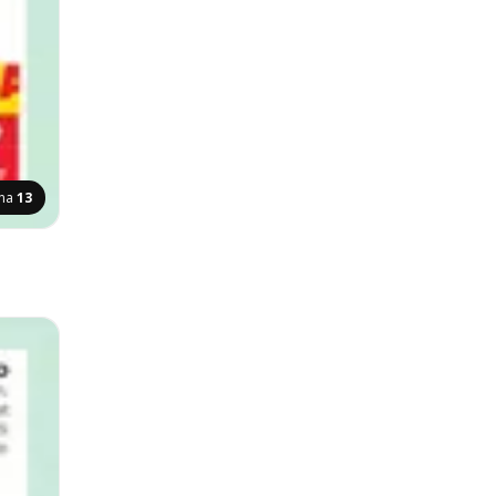
ana
13