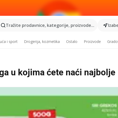
Tražite prodavnice, kategorije, proizvode...
Izabe
ća i sport
Drogerija, kozmetika
Ostalo
Proizvode
Grado
ga u kojima ćete naći najbolje