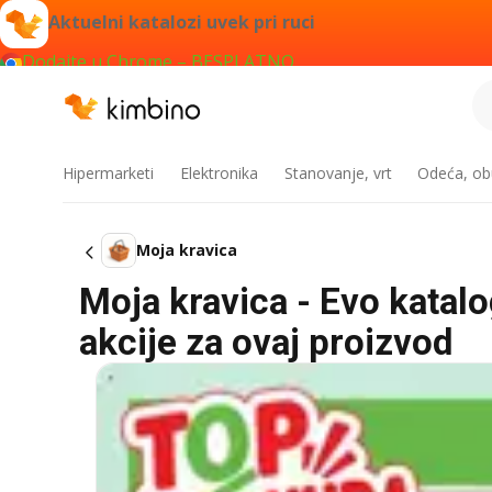
Aktuelni katalozi uvek pri ruci
Dodajte u Chrome – BESPLATNO
Hipermarketi
Elektronika
Stanovanje, vrt
Odeća, obu
Moja kravica
Moja kravica - Evo katalo
akcije za ovaj proizvod