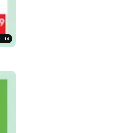
ana
14