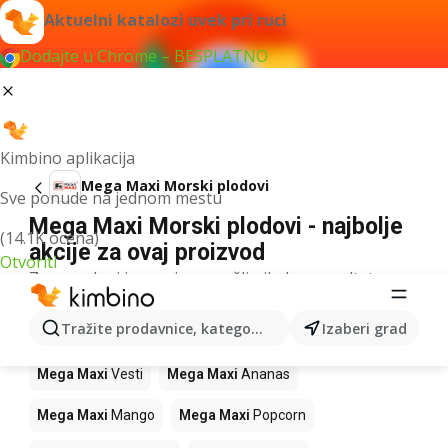
Aktuelni katalozi uvek pri ruci
Dodajte u Chrome – BESPLATNO
Kimbino aplikacija
Mega Maxi Morski plodovi
Sve ponude na jednom mestu
Mega Maxi Morski plodovi - najbolje
(14.1K ocena)
akcije za ovaj proizvod
Otvoriti
Za navedeni izraz nismo našli nikakav rezultat.
Drugi proizvodi u prodavnicama Mega
Tražite prodavnice, kategorije, proizvode...
Izaberi grad
Maxi
Mega Maxi
Vesti
Mega Maxi
Ananas
Mega Maxi
Mango
Mega Maxi
Popcorn