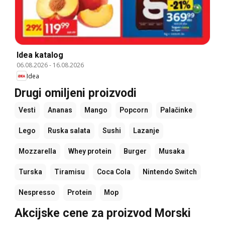
Idea katalog
06.08.2026
-
16.08.2026
Idea
Drugi omiljeni proizvodi
Vesti
Ananas
Mango
Popcorn
Palačinke
Lego
Ruska salata
Sushi
Lazanje
Mozzarella
Whey protein
Burger
Musaka
Turska
Tiramisu
Coca Cola
Nintendo Switch
Nespresso
Protein
Mop
Akcijske cene za proizvod Morski