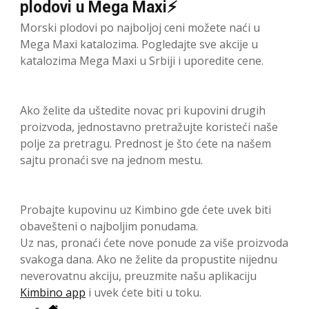
plodovi u Mega Maxi⚡
Morski plodovi po najboljoj ceni možete naći u
Mega Maxi katalozima. Pogledajte sve akcije u
katalozima Mega Maxi u Srbiji i uporedite cene.
Ako želite da uštedite novac pri kupovini drugih
proizvoda, jednostavno pretražujte koristeći naše
polje za pretragu. Prednost je što ćete na našem
sajtu pronaći sve na jednom mestu.
Probajte kupovinu uz Kimbino gde ćete uvek biti
obavešteni o najboljim ponudama.
Uz nas, pronaći ćete nove ponude za više proizvoda
svakoga dana. Ako ne želite da propustite nijednu
neverovatnu akciju, preuzmite našu aplikaciju
Kimbino app
i uvek ćete biti u toku.