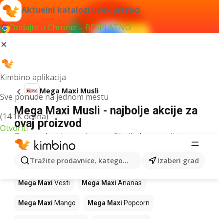
Aktuelni katalozi uvek pri ruci
Dodajte u Chrome – BESPLATNO
Kimbino aplikacija
Mega Maxi Musli
Sve ponude na jednom mestu
Mega Maxi Musli - najbolje akcije za
(14.1K ocena)
ovaj proizvod
Otvoriti
Za navedeni izraz nismo našli nikakav rezultat.
Drugi proizvodi u prodavnicama Mega
Tražite prodavnice, kategorije, proizvode...
Izaberi grad
Maxi
Mega Maxi
Vesti
Mega Maxi
Ananas
Mega Maxi
Mango
Mega Maxi
Popcorn