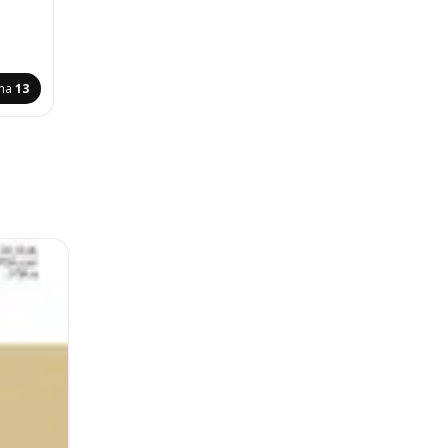
ana
13