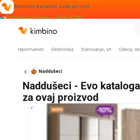
Aktuelni katalozi uvek pri ruci
Dodajte u Chrome – BESPLATNO
Hipermarketi
Elektronika
Stanovanje, vrt
Odeća, obu
Naddušeci
Naddušeci - Evo kataloga 
za ovaj proizvod