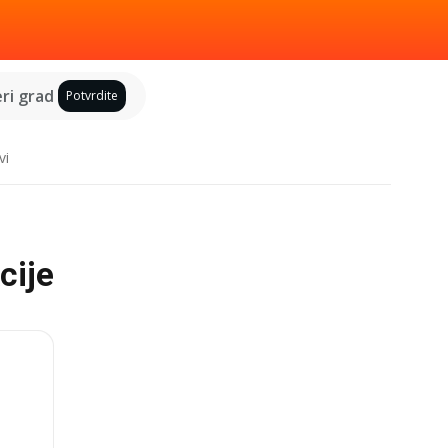
ri grad
Potvrdite
vi
cije