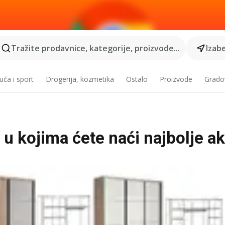
Tražite prodavnice, kategorije, proizvode...
Izabe
ća i sport
Drogerija, kozmetika
Ostalo
Proizvode
Grado
u kojima ćete naći najbolje ak