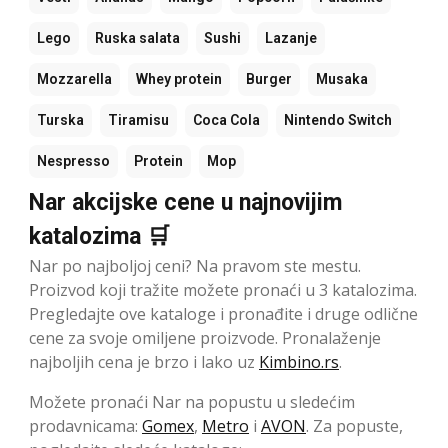
Lego
Ruska salata
Sushi
Lazanje
Mozzarella
Whey protein
Burger
Musaka
Turska
Tiramisu
Coca Cola
Nintendo Switch
Nespresso
Protein
Mop
Nar akcijske cene u najnovijim
katalozima 🛒
Nar po najboljoj ceni? Na pravom ste mestu.
Proizvod koji tražite možete pronaći u 3 katalozima.
Pregledajte ove kataloge i pronađite i druge odlične
cene za svoje omiljene proizvode. Pronalaženje
najboljih cena je brzo i lako uz
Kimbino.rs
.
Možete pronaći Nar na popustu u sledećim
prodavnicama:
Gomex
,
Metro
i
AVON
. Za popuste,