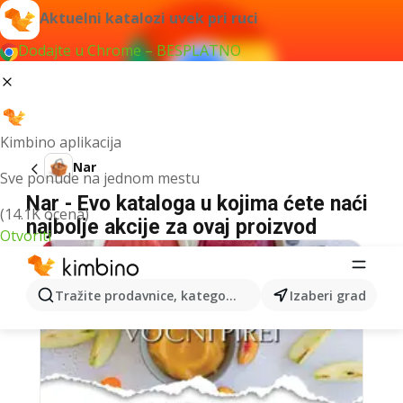
Aktuelni katalozi uvek pri ruci
Dodajte u Chrome – BESPLATNO
Kimbino aplikacija
Nar
Sve ponude na jednom mestu
Nar - Evo kataloga u kojima ćete naći
(14.1K ocena)
najbolje akcije za ovaj proizvod
Otvoriti
Tražite prodavnice, kategorije, proizvode...
Izaberi grad