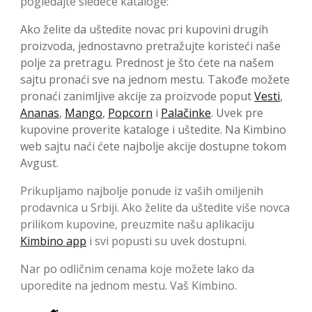
pogledajte sledeće kataloge:
Ako želite da uštedite novac pri kupovini drugih
proizvoda, jednostavno pretražujte koristeći naše
polje za pretragu. Prednost je što ćete na našem
sajtu pronaći sve na jednom mestu. Takođe možete
pronaći zanimljive akcije za proizvode poput
Vesti
,
Ananas
,
Mango
,
Popcorn
i
Palačinke
. Uvek pre
kupovine proverite kataloge i uštedite. Na Kimbino
web sajtu naći ćete najbolje akcije dostupne tokom
Avgust.
Prikupljamo najbolje ponude iz vaših omiljenih
prodavnica u Srbiji. Ako želite da uštedite više novca
prilikom kupovine, preuzmite našu aplikaciju
Kimbino app
i svi popusti su uvek dostupni.
Nar po odličnim cenama koje možete lako da
uporedite na jednom mestu. Vaš Kimbino.