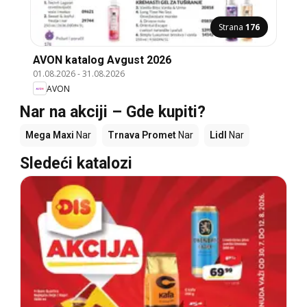
Strana
176
AVON katalog Avgust 2026
01.08.2026
-
31.08.2026
AVON
Nar na akciji – Gde kupiti?
Mega Maxi
Nar
Trnava Promet
Nar
Lidl
Nar
Sledeći katalozi