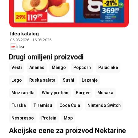
Idea katalog
06.08.2026
-
16.08.2026
Idea
Drugi omiljeni proizvodi
Vesti
Ananas
Mango
Popcorn
Palačinke
Lego
Ruska salata
Sushi
Lazanje
Mozzarella
Whey protein
Burger
Musaka
Turska
Tiramisu
Coca Cola
Nintendo Switch
Nespresso
Protein
Mop
Akcijske cene za proizvod Nektarine