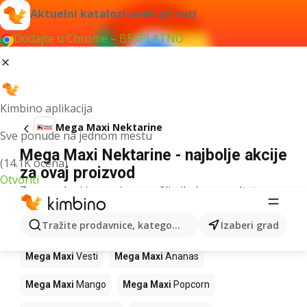
Aktuelni katalozi uvek pri ruci
Dodajte u Chrome – BESPLATNO
Kimbino aplikacija
Mega Maxi Nektarine
Sve ponude na jednom mestu
Mega Maxi Nektarine - najbolje akcije
(14.1K ocena)
za ovaj proizvod
Otvoriti
Za navedeni izraz nismo našli nikakav rezultat.
Drugi proizvodi u prodavnicama Mega
Tražite prodavnice, kategorije, proizvode...
Izaberi grad
Maxi
Mega Maxi
Vesti
Mega Maxi
Ananas
Mega Maxi
Mango
Mega Maxi
Popcorn