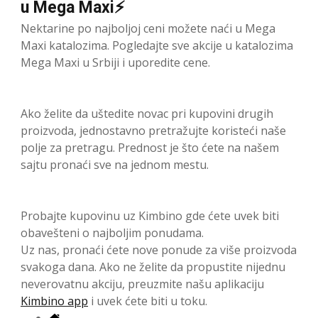
u Mega Maxi⚡
Nektarine po najboljoj ceni možete naći u Mega
Maxi katalozima. Pogledajte sve akcije u katalozima
Mega Maxi u Srbiji i uporedite cene.
Ako želite da uštedite novac pri kupovini drugih
proizvoda, jednostavno pretražujte koristeći naše
polje za pretragu. Prednost je što ćete na našem
sajtu pronaći sve na jednom mestu.
Probajte kupovinu uz Kimbino gde ćete uvek biti
obavešteni o najboljim ponudama.
Uz nas, pronaći ćete nove ponude za više proizvoda
svakoga dana. Ako ne želite da propustite nijednu
neverovatnu akciju, preuzmite našu aplikaciju
Kimbino app
i uvek ćete biti u toku.