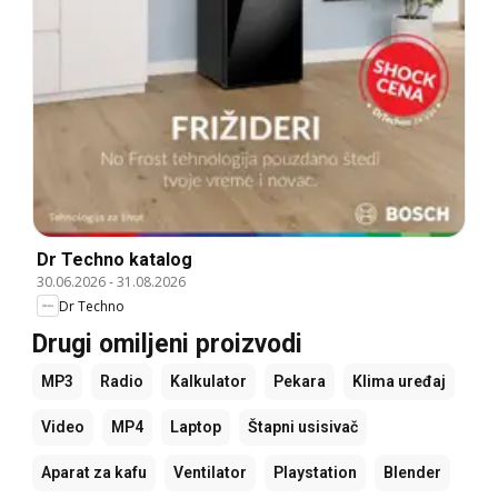
Dr Techno katalog
30.06.2026
-
31.08.2026
Dr Techno
Drugi omiljeni proizvodi
MP3
Radio
Kalkulator
Pekara
Klima uređaj
Video
MP4
Laptop
Štapni usisivač
Aparat za kafu
Ventilator
Playstation
Blender