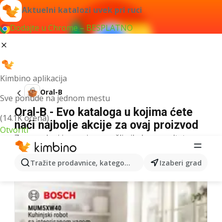
Aktuelni katalozi uvek pri ruci
Dodajte u Chrome – BESPLATNO
Kimbino aplikacija
Oral-B
Sve ponude na jednom mestu
Oral-B - Evo kataloga u kojima ćete
(14.1K ocena)
naći najbolje akcije za ovaj proizvod
Otvoriti
Za navedeni izraz nismo našli nikakav rezultat.
Sledeći katalozi
Tražite prodavnice, kategorije, proizvode...
Izaberi grad