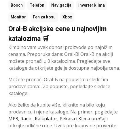
Bosch
Telefon
Navigacija
Inverter klima
Monitor
Fen za kosu
Xbox
Oral-B akcijske cene u najnovijim
katalozima 🛒
Kimbino vam uvek donosi proizvode po najnižim
cenama. Preporuka dana: Oral-B! Oral-B na akciji
možete pronaći u 0 katalozima. Pregledajte sve
kataloge da otkrijete gde je dostupna najbolja cena.
Možete pronaći Oral-B na popustu u sledećim
prodavnicama: . Za popuste, pogledajte sledeće
kataloge:
Ako želite da kupite više, kliknite na bilo koju
prodavnicu i njene kataloge. Na primer, pogledajte
MP3
,
Radio
,
Kalkulator
,
Pekara
i
Klima uređaj
i
otkrijte odlične cene. Uvek pre kupovine proverite