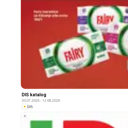
DIS katalog
30.07.2026
-
12.08.2026
DIS