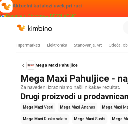
Aktuelni katalozi uvek pri ruci
Dodajte u Chrome – BESPLATNO
Hipermarketi
Elektronika
Stanovanje, vrt
Odeća, obu
Mega Maxi Pahuljice
Mega Maxi Pahuljice - naj
Za navedeni izraz nismo našli nikakav rezultat.
Drugi proizvodi u prodavnic
Mega Maxi
Vesti
Mega Maxi
Ananas
Mega Maxi
Ma
Mega Maxi
Ruska salata
Mega Maxi
Sushi
Mega Ma