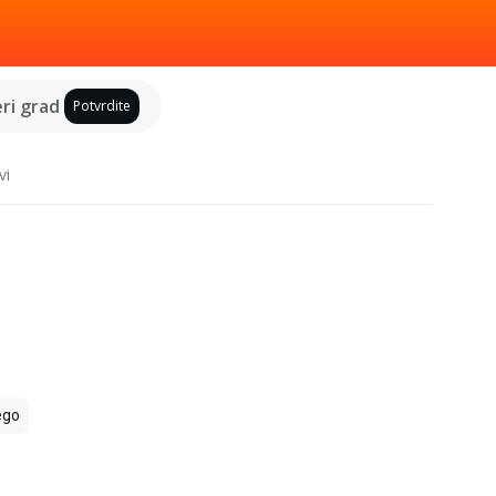
ri grad
Potvrdite
vi
ego