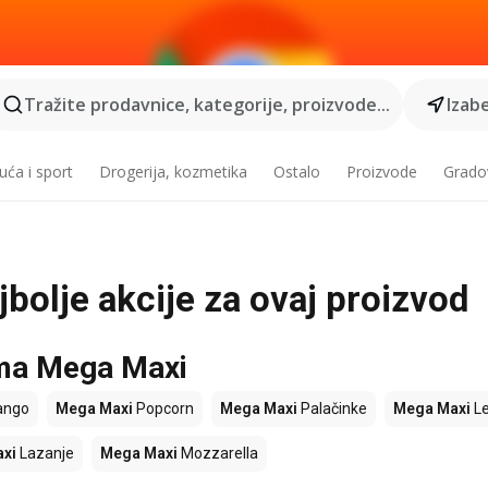
Tražite prodavnice, kategorije, proizvode...
Izabe
ća i sport
Drogerija, kozmetika
Ostalo
Proizvode
Grado
bolje akcije za ovaj proizvod
ama Mega Maxi
ngo
Mega Maxi
Popcorn
Mega Maxi
Palačinke
Mega Maxi
L
xi
Lazanje
Mega Maxi
Mozzarella