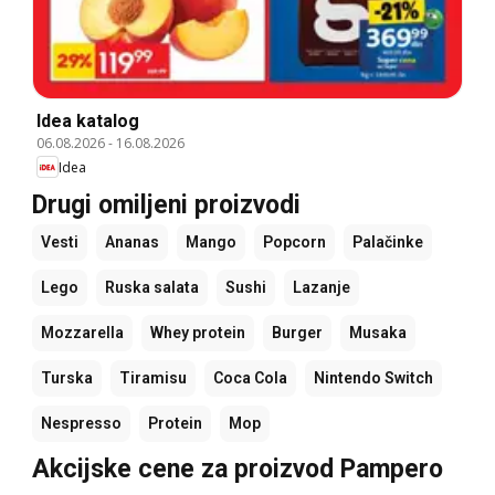
Idea katalog
06.08.2026
-
16.08.2026
Idea
Drugi omiljeni proizvodi
Vesti
Ananas
Mango
Popcorn
Palačinke
Lego
Ruska salata
Sushi
Lazanje
Mozzarella
Whey protein
Burger
Musaka
Turska
Tiramisu
Coca Cola
Nintendo Switch
Nespresso
Protein
Mop
Akcijske cene za proizvod Pampero