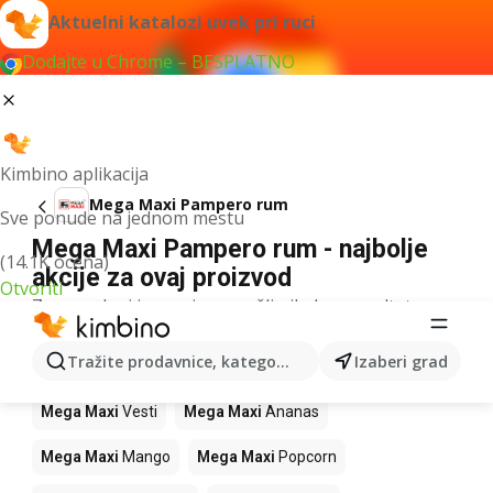
Aktuelni katalozi uvek pri ruci
Dodajte u Chrome – BESPLATNO
Kimbino aplikacija
Mega Maxi Pampero rum
Sve ponude na jednom mestu
Mega Maxi Pampero rum - najbolje
(14.1K ocena)
akcije za ovaj proizvod
Otvoriti
Za navedeni izraz nismo našli nikakav rezultat.
Drugi proizvodi u prodavnicama Mega
Tražite prodavnice, kategorije, proizvode...
Izaberi grad
Maxi
Mega Maxi
Vesti
Mega Maxi
Ananas
Mega Maxi
Mango
Mega Maxi
Popcorn