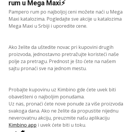
rum u Mega Maxi⚡
Pampero rum po najboljoj ceni možete naći u Mega
Maxi katalozima. Pogledajte sve akcije u katalozima
Mega Maxi u Srbiji i uporedite cene.
Ako želite da uštedite novac pri kupovini drugih
proizvoda, jednostavno pretražujte koristeći naše
polje za pretragu. Prednost je što ćete na našem
sajtu pronaći sve na jednom mestu.
Probajte kupovinu uz Kimbino gde ćete uvek biti
obavešteni o najboljim ponudama.
Uz nas, pronaći ćete nove ponude za više proizvoda
svakoga dana. Ako ne želite da propustite nijednu
neverovatnu akciju, preuzmite našu aplikaciju
Kimbino app
i uvek ćete biti u toku.