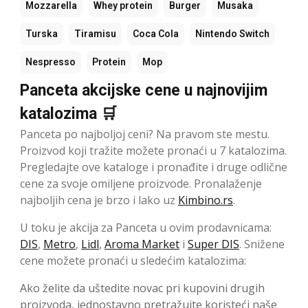
Mozzarella
Whey protein
Burger
Musaka
Turska
Tiramisu
Coca Cola
Nintendo Switch
Nespresso
Protein
Mop
Panceta akcijske cene u najnovijim
katalozima 🛒
Panceta po najboljoj ceni? Na pravom ste mestu.
Proizvod koji tražite možete pronaći u 7 katalozima.
Pregledajte ove kataloge i pronađite i druge odlične
cene za svoje omiljene proizvode. Pronalaženje
najboljih cena je brzo i lako uz
Kimbino.rs
.
U toku je akcija za Panceta u ovim prodavnicama:
DIS
,
Metro
,
Lidl
,
Aroma Market
i
Super DIS
. Snižene
cene možete pronaći u sledećim katalozima:
Ako želite da uštedite novac pri kupovini drugih
proizvoda, jednostavno pretražujte koristeći naše