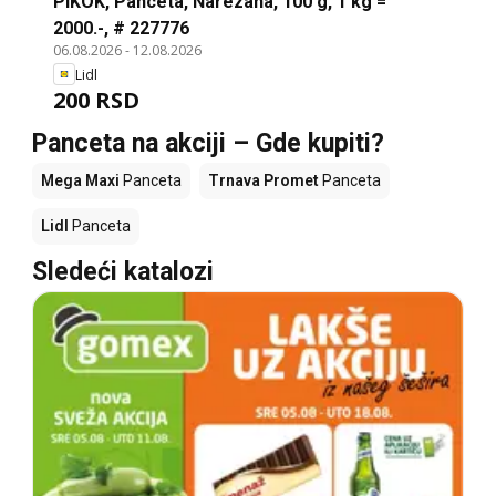
PIKOK, Panceta, Narezana, 100 g, 1 kg =
2000.-, # 227776
06.08.2026
-
12.08.2026
Lidl
200 RSD
Panceta na akciji – Gde kupiti?
Mega Maxi
Panceta
Trnava Promet
Panceta
Lidl
Panceta
Sledeći katalozi