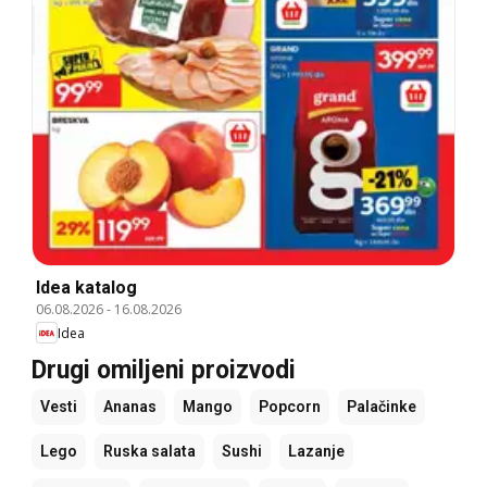
Idea katalog
06.08.2026
-
16.08.2026
Idea
Drugi omiljeni proizvodi
Vesti
Ananas
Mango
Popcorn
Palačinke
Lego
Ruska salata
Sushi
Lazanje