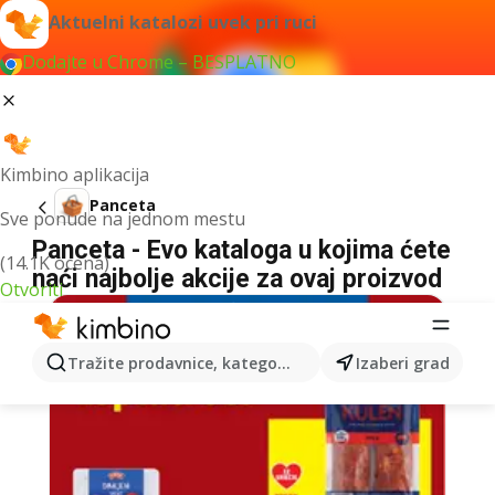
Aktuelni katalozi uvek pri ruci
Dodajte u Chrome – BESPLATNO
Kimbino aplikacija
Panceta
Sve ponude na jednom mestu
Panceta - Evo kataloga u kojima ćete
(14.1K ocena)
naći najbolje akcije za ovaj proizvod
Otvoriti
Tražite prodavnice, kategorije, proizvode...
Izaberi grad