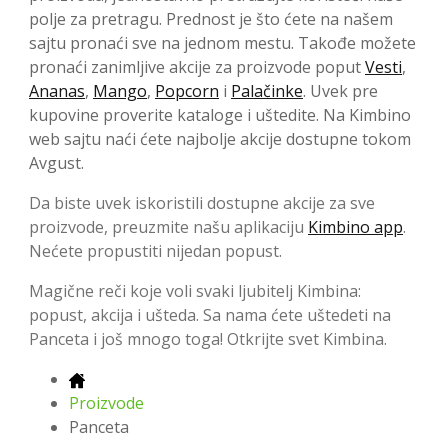
polje za pretragu. Prednost je što ćete na našem
sajtu pronaći sve na jednom mestu. Takođe možete
pronaći zanimljive akcije za proizvode poput
Vesti
,
Ananas
,
Mango
,
Popcorn
i
Palačinke
. Uvek pre
kupovine proverite kataloge i uštedite. Na Kimbino
web sajtu naći ćete najbolje akcije dostupne tokom
Avgust.
Da biste uvek iskoristili dostupne akcije za sve
proizvode, preuzmite našu aplikaciju
Kimbino app
.
Nećete propustiti nijedan popust.
Magične reči koje voli svaki ljubitelj Kimbina:
popust, akcija i ušteda. Sa nama ćete uštedeti na
Panceta i još mnogo toga! Otkrijte svet Kimbina.
Proizvode
Panceta