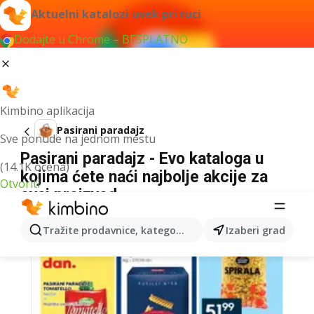
Aktuelni katalozi uvek pri ruci
Dodajte u Chrome – BESPLATNO
Kimbino aplikacija
Pasirani paradajz
Sve ponude na jednom mestu
Pasirani paradajz - Evo kataloga u
(14.1K ocena)
kojima ćete naći najbolje akcije za
Otvoriti
ovaj proizvod
Tražite prodavnice, kategorije, proizvode...
Izaberi grad