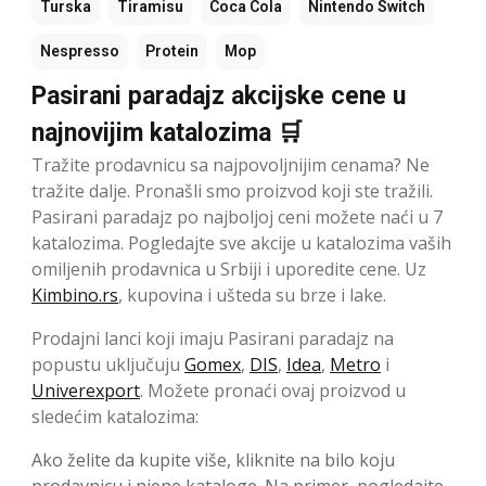
Turska
Tiramisu
Coca Cola
Nintendo Switch
Nespresso
Protein
Mop
Pasirani paradajz akcijske cene u
najnovijim katalozima 🛒
Tražite prodavnicu sa najpovoljnijim cenama? Ne
tražite dalje. Pronašli smo proizvod koji ste tražili.
Pasirani paradajz po najboljoj ceni možete naći u 7
katalozima. Pogledajte sve akcije u katalozima vaših
omiljenih prodavnica u Srbiji i uporedite cene. Uz
Kimbino.rs
, kupovina i ušteda su brze i lake.
Prodajni lanci koji imaju Pasirani paradajz na
popustu uključuju
Gomex
,
DIS
,
Idea
,
Metro
i
Univerexport
. Možete pronaći ovaj proizvod u
sledećim katalozima:
Ako želite da kupite više, kliknite na bilo koju