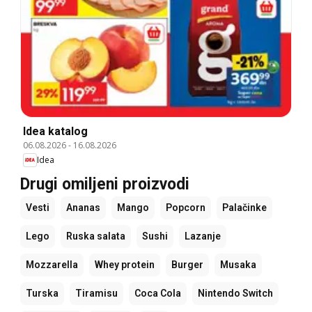
Idea katalog
06.08.2026
-
16.08.2026
Idea
Drugi omiljeni proizvodi
Vesti
Ananas
Mango
Popcorn
Palačinke
Lego
Ruska salata
Sushi
Lazanje
Mozzarella
Whey protein
Burger
Musaka
Turska
Tiramisu
Coca Cola
Nintendo Switch