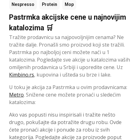
Nespresso
Protein
Mop
Pastrmka akcijske cene u najnovijim
katalozima 🛒
Tražite prodavnicu sa najpovoljnijim cenama? Ne
tražite dalje. Pronašli smo proizvod koji ste tražili.
Pastrmka po najboljoj ceni možete naći u 1
katalozima. Pogledajte sve akcije u katalozima vaših
omiljenih prodavnica u Srbiji i uporedite cene. Uz
Kimbino.rs
, kupovina i ušteda su brze i lake.
U toku je akcija za Pastrmka u ovim prodavnicama:
Metro
. Snižene cene možete pronaći u sledećim
katalozima:
Ako vas popusti nisu inspirisali i tražite nešto
drugo, pokušajte da potražite drugu robu. Ovde
ćete pronaći akcije i ponude za robu iz svih
kategorija. Pogledajte akcije za proizvode poput