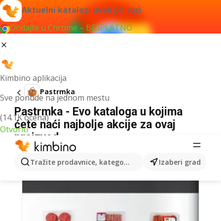
Aktuelni katalozi uvek pri ruci
Dodajte u Chrome – BESPLATNO
Kimbino aplikacija
Pastrmka
Sve ponude na jednom mestu
Pastrmka - Evo kataloga u kojima
(14.1K ocena)
ćete naći najbolje akcije za ovaj
Otvoriti
proizvod
Tražite prodavnice, kategorije, proizvode...
Izaberi grad