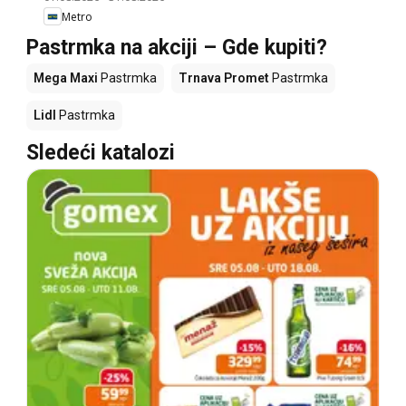
Metro
Pastrmka na akciji – Gde kupiti?
Mega Maxi
Pastrmka
Trnava Promet
Pastrmka
Lidl
Pastrmka
Sledeći katalozi