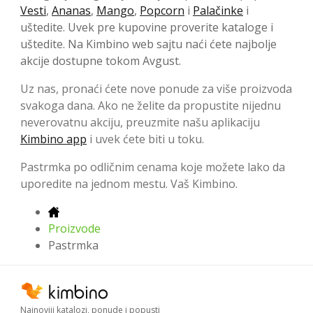
Vesti
,
Ananas
,
Mango
,
Popcorn
i
Palačinke
i
uštedite. Uvek pre kupovine proverite kataloge i
uštedite. Na Kimbino web sajtu naći ćete najbolje
akcije dostupne tokom Avgust.
Uz nas, pronaći ćete nove ponude za više proizvoda
svakoga dana. Ako ne želite da propustite nijednu
neverovatnu akciju, preuzmite našu aplikaciju
Kimbino app
i uvek ćete biti u toku.
Pastrmka po odličnim cenama koje možete lako da
uporedite na jednom mestu. Vaš Kimbino.
Proizvode
Pastrmka
Najnoviji katalozi, ponude i popusti