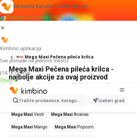
Aktuelni katalozi uvek pri ruci
Dodajte u Chrome – BESPLATNO
Kimbino aplikacija
Mega Maxi Pečena pileća krilca
Sve ponude na jednom mestu
Mega Maxi Pečena pileća krilca -
(14.1K ocena)
najbolje akcije za ovaj proizvod
Otvoriti
Za navedeni izraz nismo našli nikakav rezultat.
Drugi proizvodi u prodavnicama Mega
Tražite prodavnice, kategorije, proizvode...
Izaberi grad
Maxi
Mega Maxi
Vesti
Mega Maxi
Ananas
Mega Maxi
Mango
Mega Maxi
Popcorn