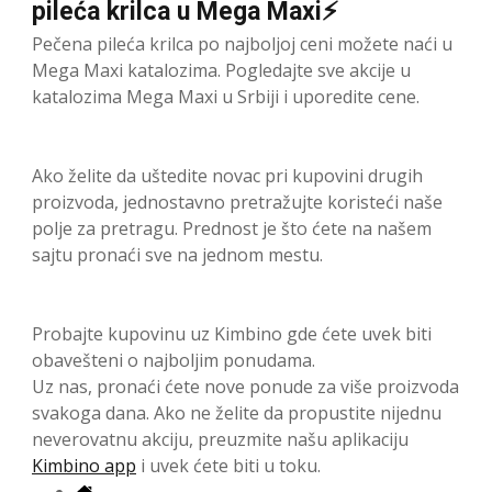
pileća krilca u Mega Maxi⚡
Pečena pileća krilca po najboljoj ceni možete naći u
Mega Maxi katalozima. Pogledajte sve akcije u
katalozima Mega Maxi u Srbiji i uporedite cene.
Ako želite da uštedite novac pri kupovini drugih
proizvoda, jednostavno pretražujte koristeći naše
polje za pretragu. Prednost je što ćete na našem
sajtu pronaći sve na jednom mestu.
Probajte kupovinu uz Kimbino gde ćete uvek biti
obavešteni o najboljim ponudama.
Uz nas, pronaći ćete nove ponude za više proizvoda
svakoga dana. Ako ne želite da propustite nijednu
neverovatnu akciju, preuzmite našu aplikaciju
Kimbino app
i uvek ćete biti u toku.