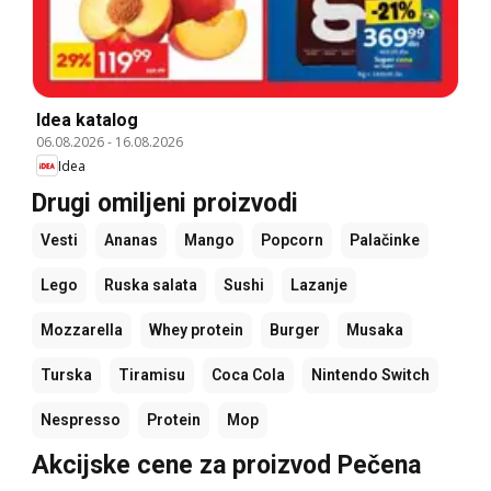
Idea katalog
06.08.2026
-
16.08.2026
Idea
Drugi omiljeni proizvodi
Vesti
Ananas
Mango
Popcorn
Palačinke
Lego
Ruska salata
Sushi
Lazanje
Mozzarella
Whey protein
Burger
Musaka
Turska
Tiramisu
Coca Cola
Nintendo Switch
Nespresso
Protein
Mop
Akcijske cene za proizvod Pečena