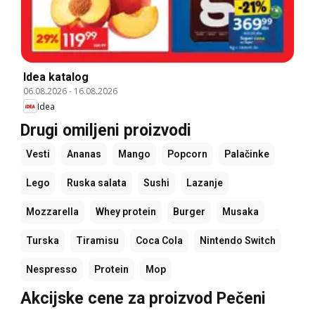
Idea katalog
06.08.2026
-
16.08.2026
Idea
Drugi omiljeni proizvodi
Vesti
Ananas
Mango
Popcorn
Palačinke
Lego
Ruska salata
Sushi
Lazanje
Mozzarella
Whey protein
Burger
Musaka
Turska
Tiramisu
Coca Cola
Nintendo Switch
Nespresso
Protein
Mop
Akcijske cene za proizvod Pečeni