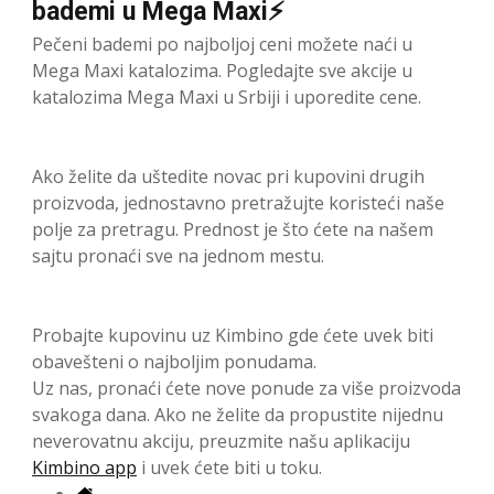
bademi u Mega Maxi⚡
Pečeni bademi po najboljoj ceni možete naći u
Mega Maxi katalozima. Pogledajte sve akcije u
katalozima Mega Maxi u Srbiji i uporedite cene.
Ako želite da uštedite novac pri kupovini drugih
proizvoda, jednostavno pretražujte koristeći naše
polje za pretragu. Prednost je što ćete na našem
sajtu pronaći sve na jednom mestu.
Probajte kupovinu uz Kimbino gde ćete uvek biti
obavešteni o najboljim ponudama.
Uz nas, pronaći ćete nove ponude za više proizvoda
svakoga dana. Ako ne želite da propustite nijednu
neverovatnu akciju, preuzmite našu aplikaciju
Kimbino app
i uvek ćete biti u toku.