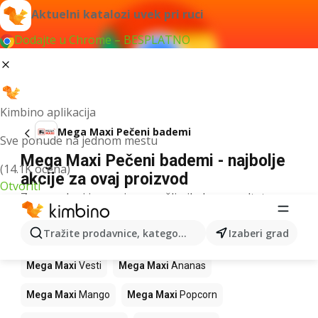
Aktuelni katalozi uvek pri ruci
Dodajte u Chrome – BESPLATNO
Kimbino aplikacija
Mega Maxi Pečeni bademi
Sve ponude na jednom mestu
Mega Maxi Pečeni bademi - najbolje
(14.1K ocena)
akcije za ovaj proizvod
Otvoriti
Za navedeni izraz nismo našli nikakav rezultat.
Drugi proizvodi u prodavnicama Mega
Tražite prodavnice, kategorije, proizvode...
Izaberi grad
Maxi
Mega Maxi
Vesti
Mega Maxi
Ananas
Mega Maxi
Mango
Mega Maxi
Popcorn