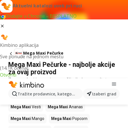
Aktuelni katalozi uvek pri ruci
Dodajte u Chrome – BESPLATNO
Kimbino aplikacija
Mega Maxi Pečurke
Sve ponude na jednom mestu
Mega Maxi Pečurke - najbolje akcije
(14.1K ocena)
za ovaj proizvod
Otvoriti
Za navedeni izraz nismo našli nikakav rezultat.
Drugi proizvodi u prodavnicama Mega
Tražite prodavnice, kategorije, proizvode...
Izaberi grad
Maxi
Mega Maxi
Vesti
Mega Maxi
Ananas
Mega Maxi
Mango
Mega Maxi
Popcorn