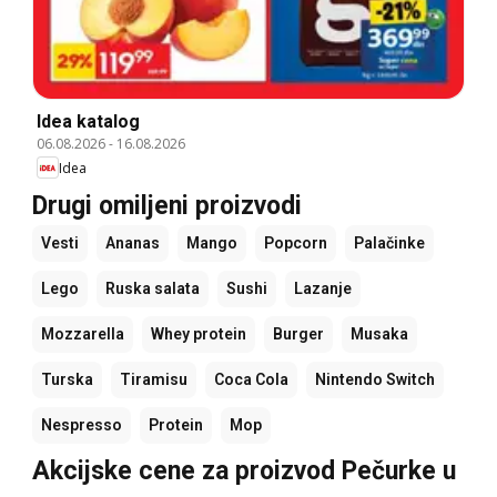
Idea katalog
06.08.2026
-
16.08.2026
Idea
Drugi omiljeni proizvodi
Vesti
Ananas
Mango
Popcorn
Palačinke
Lego
Ruska salata
Sushi
Lazanje
Mozzarella
Whey protein
Burger
Musaka
Turska
Tiramisu
Coca Cola
Nintendo Switch
Nespresso
Protein
Mop
Akcijske cene za proizvod Pečurke u