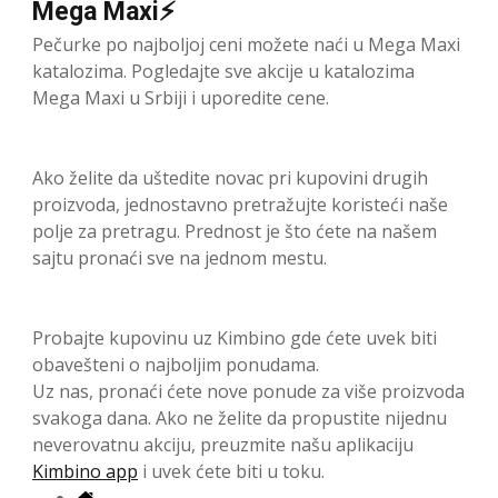
Mega Maxi⚡
Pečurke po najboljoj ceni možete naći u Mega Maxi
katalozima. Pogledajte sve akcije u katalozima
Mega Maxi u Srbiji i uporedite cene.
Ako želite da uštedite novac pri kupovini drugih
proizvoda, jednostavno pretražujte koristeći naše
polje za pretragu. Prednost je što ćete na našem
sajtu pronaći sve na jednom mestu.
Probajte kupovinu uz Kimbino gde ćete uvek biti
obavešteni o najboljim ponudama.
Uz nas, pronaći ćete nove ponude za više proizvoda
svakoga dana. Ako ne želite da propustite nijednu
neverovatnu akciju, preuzmite našu aplikaciju
Kimbino app
i uvek ćete biti u toku.