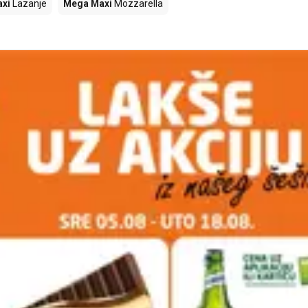
xi
Lazanje
Mega Maxi
Mozzarella