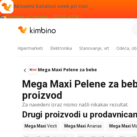
Aktuelni katalozi uvek pri ruci
Dodajte u Chrome – BESPLATNO
Hipermarketi
Elektronika
Stanovanje, vrt
Odeća, obu
Mega Maxi Pelene za bebe
Mega Maxi Pelene za bebe
proizvod
Za navedeni izraz nismo našli nikakav rezultat.
Drugi proizvodi u prodavnic
Mega Maxi
Vesti
Mega Maxi
Ananas
Mega Maxi
Ma