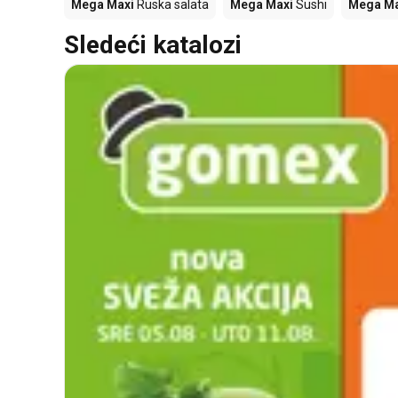
Mega Maxi
Ruska salata
Mega Maxi
Sushi
Mega Ma
Sledeći katalozi