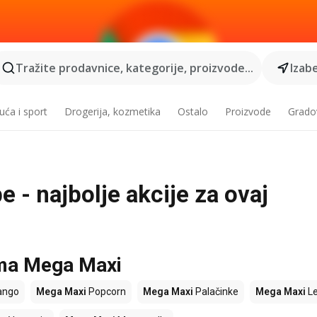
Tražite prodavnice, kategorije, proizvode...
Izabe
ća i sport
Drogerija, kozmetika
Ostalo
Proizvode
Grado
 - najbolje akcije za ovaj
ama Mega Maxi
ngo
Mega Maxi
Popcorn
Mega Maxi
Palačinke
Mega Maxi
L