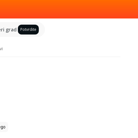
ri grad
Potvrdite
vi
ego