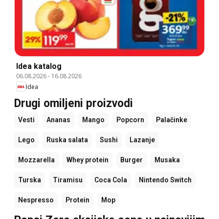
Idea katalog
06.08.2026
-
16.08.2026
Idea
Drugi omiljeni proizvodi
Vesti
Ananas
Mango
Popcorn
Palačinke
Lego
Ruska salata
Sushi
Lazanje
Mozzarella
Whey protein
Burger
Musaka
Turska
Tiramisu
Coca Cola
Nintendo Switch
Nespresso
Protein
Mop