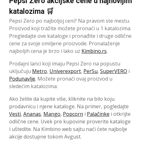
Pepsi Zero akcijske cene u najnovijim
katalozima 🛒
Pepsi Zero po najboljoj ceni? Na pravom ste mestu.
Proizvod koji tražite možete pronaći u 1 katalozima.
Pregledajte ove kataloge i pronađite i druge odlične
cene za svoje omiljene proizvode. Pronalaženje
najboljih cena je brzo i lako uz
Kimbino.rs
.
Prodajni lanci koji imaju Pepsi Zero na popustu
uključuju
Metro
,
Univerexport
,
PerSu
,
SuperVERO
i
Podunavlje
. Možete pronaći ovaj proizvod u
sledećim katalozima:
Ako želite da kupite više, kliknite na bilo koju
prodavnicu i njene kataloge. Na primer, pogledajte
Vesti
,
Ananas
,
Mango
,
Popcorn
i
Palačinke
i otkrijte
odlične cene. Uvek pre kupovine proverite kataloge
i uštedite. Na Kimbino web sajtu naći ćete najbolje
akcije dostupne tokom Avgust.