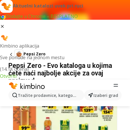
Aktuelni katalozi uvek pri ruci
Dodajte u Chrome – BESPLATNO
Kimbino aplikacija
Pepsi Zero
Sve ponude na jednom mestu
Pepsi Zero - Evo kataloga u kojima
(14.1K ocena)
ćete naći najbolje akcije za ovaj
Otvoriti
proizvod
Tražite prodavnice, kategorije, proizvode...
Izaberi grad