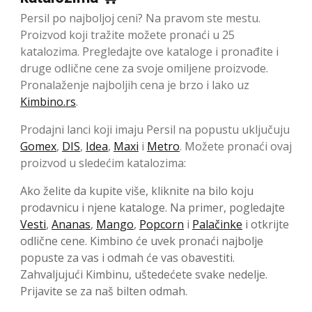
Persil po najboljoj ceni? Na pravom ste mestu.
Proizvod koji tražite možete pronaći u 25
katalozima. Pregledajte ove kataloge i pronađite i
druge odlične cene za svoje omiljene proizvode.
Pronalaženje najboljih cena je brzo i lako uz
Kimbino.rs
.
Prodajni lanci koji imaju Persil na popustu uključuju
Gomex
,
DIS
,
Idea
,
Maxi
i
Metro
. Možete pronaći ovaj
proizvod u sledećim katalozima:
Ako želite da kupite više, kliknite na bilo koju
prodavnicu i njene kataloge. Na primer, pogledajte
Vesti
,
Ananas
,
Mango
,
Popcorn
i
Palačinke
i otkrijte
odlične cene. Kimbino će uvek pronaći najbolje
popuste za vas i odmah će vas obavestiti.
Zahvaljujući Kimbinu, uštedećete svake nedelje.
Prijavite se za naš bilten odmah.