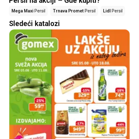
Persil na akciji – Gde kupiti?
Mega Maxi
Persil
Trnava Promet
Persil
Lidl
Persil
Sledeći katalozi