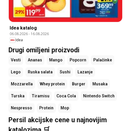
Idea katalog
06.08.2026
-
16.08.2026
Idea
Drugi omiljeni proizvodi
Vesti
Ananas
Mango
Popcorn
Palačinke
Lego
Ruska salata
Sushi
Lazanje
Mozzarella
Whey protein
Burger
Musaka
Turska
Tiramisu
Coca Cola
Nintendo Switch
Nespresso
Protein
Mop
Persil akcijske cene u najnovijim
katalozima 🛒