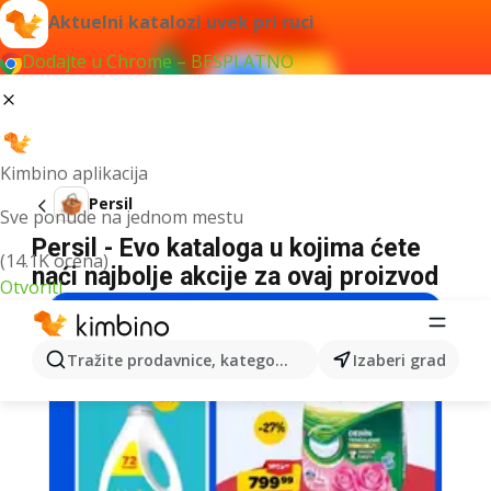
Aktuelni katalozi uvek pri ruci
Dodajte u Chrome – BESPLATNO
Kimbino aplikacija
Persil
Sve ponude na jednom mestu
Persil - Evo kataloga u kojima ćete
(14.1K ocena)
naći najbolje akcije za ovaj proizvod
Otvoriti
Tražite prodavnice, kategorije, proizvode...
Izaberi grad