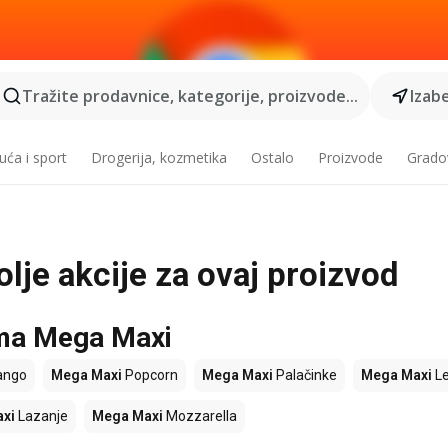
Tražite prodavnice, kategorije, proizvode...
Izabe
ća i sport
Drogerija, kozmetika
Ostalo
Proizvode
Grado
lje akcije za ovaj proizvod
ama Mega Maxi
ngo
Mega Maxi
Popcorn
Mega Maxi
Palačinke
Mega Maxi
L
xi
Lazanje
Mega Maxi
Mozzarella