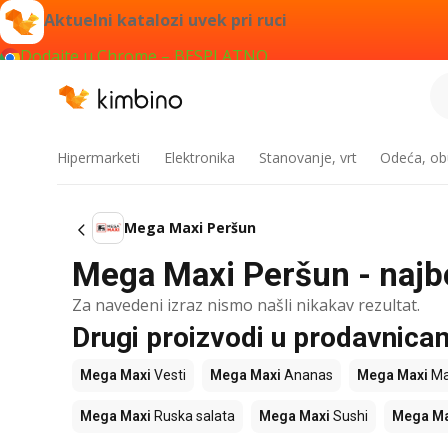
Aktuelni katalozi uvek pri ruci
Dodajte u Chrome – BESPLATNO
Hipermarketi
Elektronika
Stanovanje, vrt
Odeća, obu
Mega Maxi Peršun
Mega Maxi Peršun - najbo
Za navedeni izraz nismo našli nikakav rezultat.
Drugi proizvodi u prodavnic
Mega Maxi
Vesti
Mega Maxi
Ananas
Mega Maxi
Ma
Mega Maxi
Ruska salata
Mega Maxi
Sushi
Mega Ma