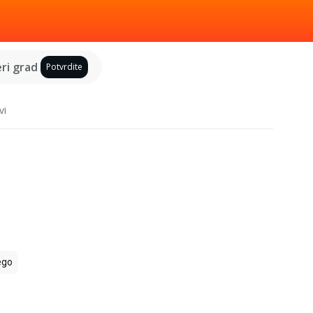
ri grad
Potvrdite
vi
ego