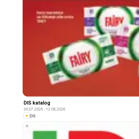
DIS katalog
30.07.2026
-
12.08.2026
DIS