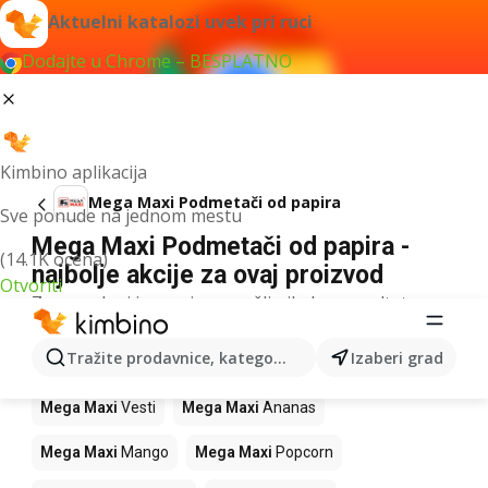
Aktuelni katalozi uvek pri ruci
Dodajte u Chrome – BESPLATNO
Kimbino aplikacija
Mega Maxi Podmetači od papira
Sve ponude na jednom mestu
Mega Maxi Podmetači od papira -
(14.1K ocena)
najbolje akcije za ovaj proizvod
Otvoriti
Za navedeni izraz nismo našli nikakav rezultat.
Drugi proizvodi u prodavnicama Mega
Tražite prodavnice, kategorije, proizvode...
Izaberi grad
Maxi
Mega Maxi
Vesti
Mega Maxi
Ananas
Mega Maxi
Mango
Mega Maxi
Popcorn