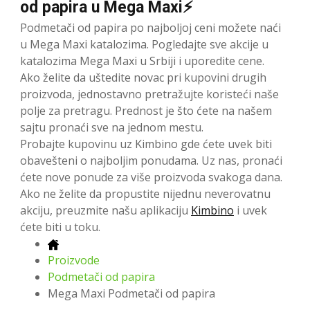
od papira u Mega Maxi⚡
Podmetači od papira po najboljoj ceni možete naći
u Mega Maxi katalozima. Pogledajte sve akcije u
katalozima Mega Maxi u Srbiji i uporedite cene.
Ako želite da uštedite novac pri kupovini drugih
proizvoda, jednostavno pretražujte koristeći naše
polje za pretragu. Prednost je što ćete na našem
sajtu pronaći sve na jednom mestu.
Probajte kupovinu uz Kimbino gde ćete uvek biti
obavešteni o najboljim ponudama. Uz nas, pronaći
ćete nove ponude za više proizvoda svakoga dana.
Ako ne želite da propustite nijednu neverovatnu
akciju, preuzmite našu aplikaciju
Kimbino
i uvek
ćete biti u toku.
Proizvode
Podmetači od papira
Mega Maxi Podmetači od papira