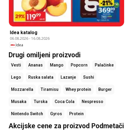
Idea katalog
06.08.2026
-
16.08.2026
Idea
Drugi omiljeni proizvodi
Vesti
Ananas
Mango
Popcorn
Palačinke
Lego
Ruska salata
Lazanje
Sushi
Mozzarella
Tiramisu
Whey protein
Burger
Musaka
Turska
Coca Cola
Nespresso
Nintendo Switch
Gyros
Protein
Akcijske cene za proizvod Podmetači